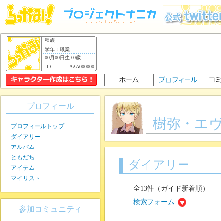
種族
学年：職業
00月00日生 00歳
AAA000000
プロフィール
樹弥・エ
プロフィールトップ
ダイアリー
アルバム
ともだち
ダイアリー
アイテム
マイリスト
全13件（ガイド新着順）
検索フォーム
参加コミュニティ