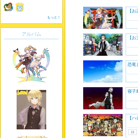
【お
もっと！
アルバム
【お
恐竜
寝子
【ハ
10