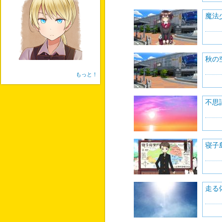
魔法
秋の
もっと！
不思
寝子
走る