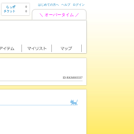
はじめての方へ
ヘルプ
ログイン
0
0
＼ オーバータイム ／
ID:RKM003337