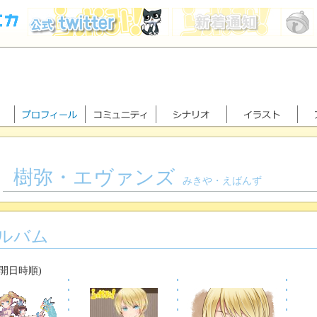
樹弥・エヴァンズ
みきや・えばんず
ルバム
公開日時順)