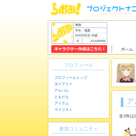
種族
学年：職業
00月00日生 00歳
AAA000000
プロフィール
プロフィールトップ
ダイアリー
アルバム
ともだち
ア
アイテム
マイリスト
全3件(
参加コミュニティ