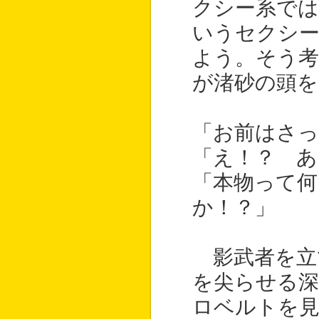
クシー系では
いうセクシ
よう。そう
が渚砂の頭を
「お前はさ
「え！？ あ
「本物って何
か！？」
影武者を立
を尖らせる深
ロベルトを見