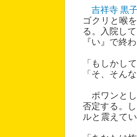
吉祥寺 黒
ゴクリと喉を
る。入院して
『い』で終わ
「もしかして
「そ、そん
ポワンとし
否定する。し
ルと震えて