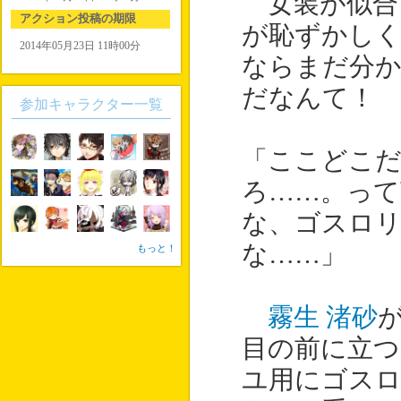
女装が似合
アクション投稿の期限
が恥ずかしく
2014年05月23日 11時00分
ならまだ分か
だなんて！
参加キャラクター一覧
「ここどこだ
ろ……。っ
な、ゴスロ
な……」
もっと！
霧生 渚砂
目の前に立つ
ユ用にゴス