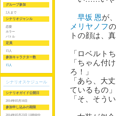
グループ参加
2人まで
早坂 恩
が
シナリオジャンル
メリヤノフ
恋愛
ホラー
トの顔は、真
バトル
定員
15人
「ロベルト
参加キャラクター数
「ちゃん付け
15人
ろ！」
「あら、大丈
シナリオスケジュール
ているもの
シナリオガイド公開日
「そ、そうい
2014年05月16日
参加申し込みの期限
2014年05月23日 11時00分