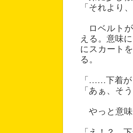
「それより、
ロベルトが
える。意味
にスカートを
る。
「……下着が
「あぁ、そう
やっと意味
「え！？ 下