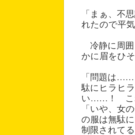
「まぁ、不思
れたので平
冷静に周囲
かに眉をひ
「問題は……
駄にヒラヒ
い……！ こ
「いや、女の
の服は無駄
制限されてる