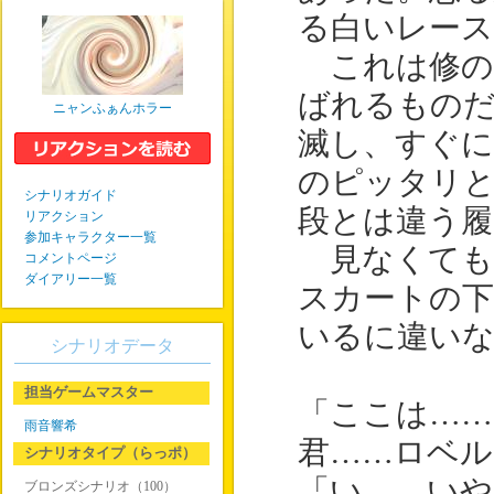
る白いレース
これは修の
ばれるものだ
ニャンふぁんホラー
滅し、すぐに
のピッタリと
シナリオガイド
段とは違う履
リアクション
参加キャラクター一覧
見なくても
コメントページ
ダイアリー一覧
スカートの下
いるに違い
シナリオデータ
担当ゲームマスター
「ここは……
雨音響希
君……ロベル
シナリオタイプ（らっポ）
「い……いや
ブロンズシナリオ（100）