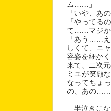
ム……」
「いや、あの
「やってる
て……マジか
「あう……え
しくて、ニ
容姿を細かく
来て、二次元
ミユが笑顔
なってちょ
の、あの……
半泣きにな