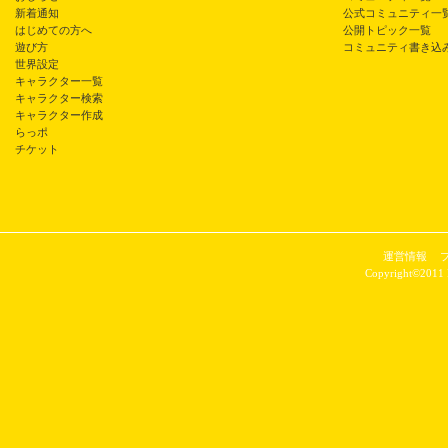
新着通知
公式コミュニティ一
はじめての方へ
公開トピック一覧
遊び方
コミュニティ書き込
世界設定
キャラクター一覧
キャラクター検索
キャラクター作成
らっポ
チケット
運営情報
Copyright©2011 P