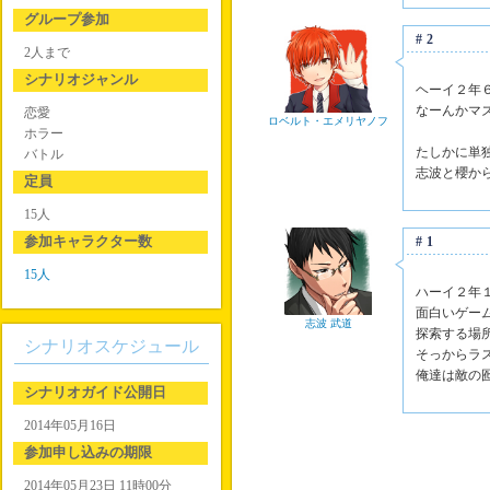
グループ参加
#2
2人まで
シナリオジャンル
ヘーイ２年
なーんかマ
恋愛
ロベルト・エメリヤノフ
ホラー
たしかに単
バトル
志波と櫻か
定員
15人
参加キャラクター数
#1
15人
ハーイ２年
面白いゲー
志波 武道
探索する場
シナリオスケジュール
そっからラ
俺達は敵の
シナリオガイド公開日
2014年05月16日
参加申し込みの期限
2014年05月23日 11時00分