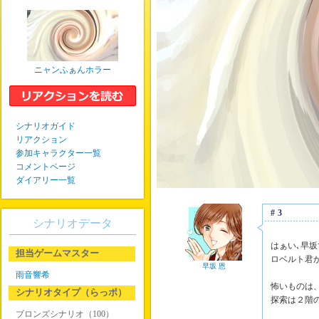
ニャンふぁんホラー
シナリオガイド
リアクション
参加キャラクター一覧
コメントページ
ダイアリー一覧
#3
シナリオデータ
はぁい､早坂
担当ゲームマスター
ロベルト君
早坂 恩
雨音響希
怖いものは
シナリオタイプ（らっポ）
探索は２階
ブロンズシナリオ（100）