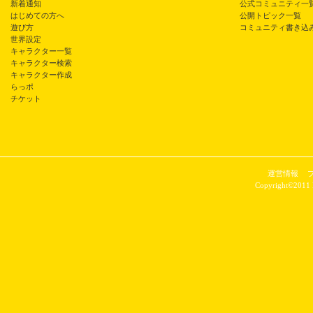
新着通知
公式コミュニティ一
はじめての方へ
公開トピック一覧
遊び方
コミュニティ書き込
世界設定
キャラクター一覧
キャラクター検索
キャラクター作成
らっポ
チケット
運営情報
Copyright©2011 P