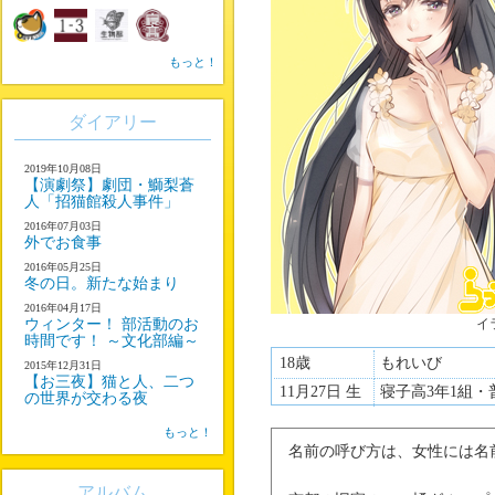
もっと！
ダイアリー
2019年10月08日
【演劇祭】劇団・鰤梨蒼
人「招猫館殺人事件」
2016年07月03日
外でお食事
2016年05月25日
冬の日。新たな始まり
2016年04月17日
ウィンター！ 部活動のお
イ
時間です！ ～文化部編～
18歳
もれいび
2015年12月31日
【お三夜】猫と人、二つ
11月27日 生
寝子高3年1組・
の世界が交わる夜
もっと！
名前の呼び方は、女性には名
アルバム