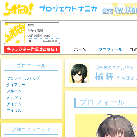
種族
学年：職業
00月00日生 00歳
AAA000000
プロフィール
完全無欠？のお嬢様
橘 舞
たちばな 
プロフィールトップ
ダイアリー
アルバム
ともだち
プロフィール
アイテム
マイリスト
参加コミュニティ