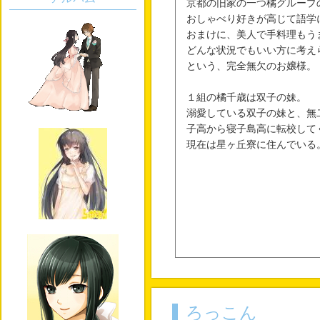
京都の旧家の一つ橘グループ
おしゃべり好きが高じて語学
おまけに、美人で手料理もう
どんな状況でもいい方に考え
という、完全無欠のお嬢様。
１組の橘千歳は双子の妹。
溺愛している双子の妹と、無
子高から寝子島高に転校して
現在は星ヶ丘寮に住んでいる
ろっこん