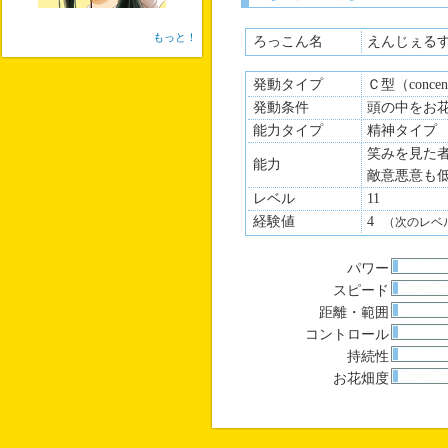
もっと！
ろっこん名
えんじぇる
発動タイプ
Ｃ型（concen
発動条件
頭の中をお
能力タイプ
精神タイプ
笑みを見た
能力
敵意悪意も
レベル
11
経験値
4
（次のレベ
パワー
スピード
距離・範囲
コントロール
持続性
お花畑度