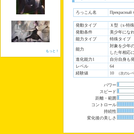
ろっこん名
Прекрасный 
発動タイプ
Ｘ型（x-特
発動条件
美少年にな
能力タイプ
特殊タイプ
対象を少年
能力
もっと！
した年相応
進化能力1
自分自身も
レベル
64
経験値
10
（次のレ
パワー
スピード
距離・範囲
コントロール
持続性
変化後の美しさ