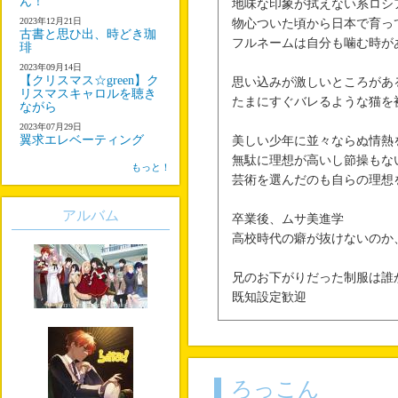
ん！
地味な印象が拭えない系ロシ
2023年12月21日
物心ついた頃から日本で育っ
古書と思ひ出、時どき珈
フルネームは自分も噛む時が
琲
2023年09月14日
【クリスマス☆green】ク
思い込みが激しいところがあ
リスマスキャロルを聴き
たまにすぐバレるような猫を
ながら
2023年07月29日
翼求エレベーティング
美しい少年に並々ならぬ情熱
無駄に理想が高いし節操もな
もっと！
芸術を選んだのも自らの理想
アルバム
卒業後、ムサ美進学
高校時代の癖が抜けないのか
兄のお下がりだった制服は誰
既知設定歓迎
友達設定は☆４＝理想一歩手
☆５＝理想ピッタリ
ろっこん
（短所は自分で思っているだ