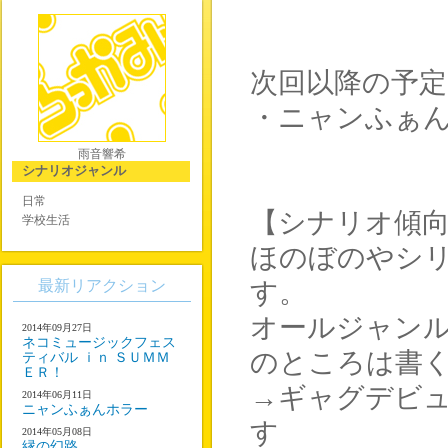
次回以降の予定
・ニャンふぁ
雨音響希
シナリオジャンル
日常
【シナリオ傾
学校生活
ほのぼのやシ
最新リアクション
す。
オールジャン
2014年09月27日
ネコミュージックフェス
のところは書
ティバル ｉｎ ＳＵＭＭ
ＥＲ！
→ギャグデビ
2014年06月11日
ニャンふぁんホラー
す
2014年05月08日
縁の幻路