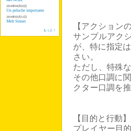
2014年04月02日
Un peluche importante
2014年03月11日
Melt Sinner
【アクション
もっと！
サンプルアク
が、特に指定
さい。
ただし、特殊
その他口調に
クター口調を
【目的と行動】
プレイヤー目