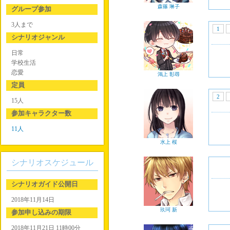
森篠 琳子
グループ参加
3人まで
1
シナリオジャンル
日常
学校生活
恋愛
鴻上 彰尋
定員
2
15人
参加キャラクター数
11人
水上 桜
シナリオスケジュール
シナリオガイド公開日
2018年11月14日
玖珂 新
参加申し込みの期限
2018年11月21日 11時00分