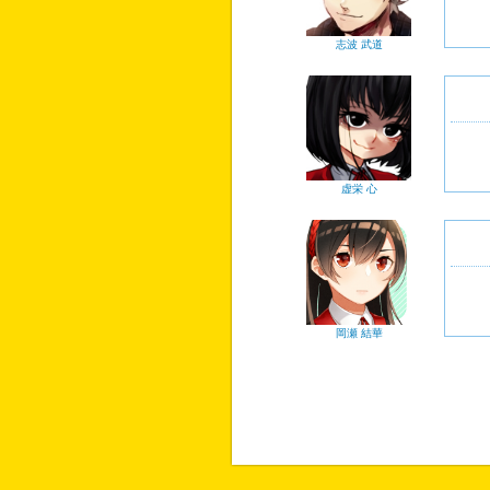
志波 武道
虚栄 心
岡瀬 結華