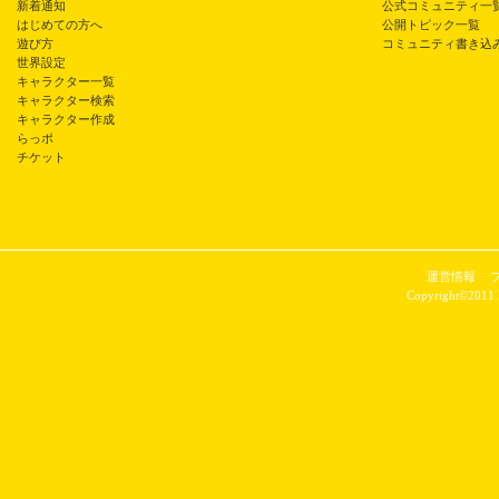
新着通知
公式コミュニティ一
はじめての方へ
公開トピック一覧
遊び方
コミュニティ書き込
世界設定
キャラクター一覧
キャラクター検索
キャラクター作成
らっポ
チケット
運営情報
Copyright©2011 P