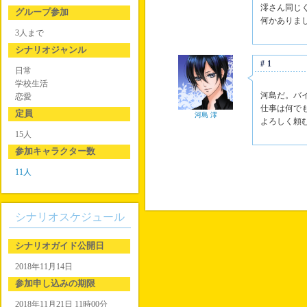
澪さん同じ
グループ参加
何かありま
3人まで
シナリオジャンル
#1
日常
学校生活
河島だ。バ
恋愛
仕事は何で
定員
河島 澪
よろしく頼
15人
参加キャラクター数
11人
シナリオスケジュール
シナリオガイド公開日
2018年11月14日
参加申し込みの期限
2018年11月21日 11時00分