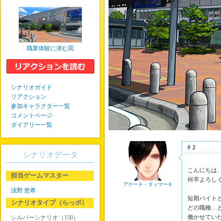
職業体験に潜む罠
シナリオガイド
リアクション
参加キャラクター一覧
コメントページ
ダイアリー一覧
#2
シナリオデータ
こんにちは
担当ゲームマスター
何卒よろし
アケーチ・タッマーキ
浅野 悠希
短期バイト
シナリオタイプ（らっポ）
どの職種…
働かせてい
シルバーシナリオ（150）