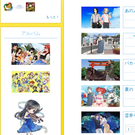
あの
もっと！
アルバム
……
パカ
夏の
霊界
1