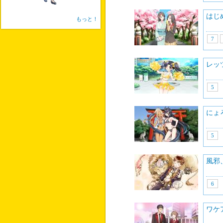
はじ
もっと！
7
レッ
5
にょ
5
風邪
6
ワケ