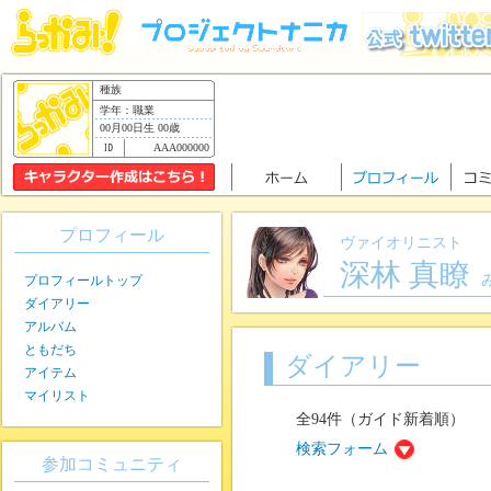
種族
学年：職業
00月00日生 00歳
AAA000000
プロフィール
ヴァイオリニスト
深林 真瞭
プロフィールトップ
ダイアリー
アルバム
ともだち
ダイアリー
アイテム
マイリスト
全94件（ガイド新着順）
検索フォーム
参加コミュニティ