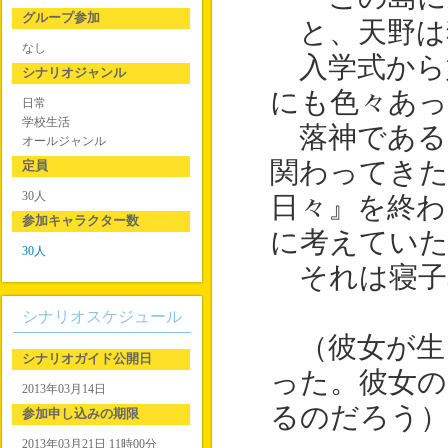
グループ参加
と、天野は
なし
入学式から
シナリオジャンル
にも色々あっ
日常
学校生活
落神である
オールジャンル
関わってきた
定員
30人
日々』を終
参加キャラクター数
に考えてい
30人
それは寝子
シナリオスケジュール
（彼女が生
シナリオガイド公開日
った。彼女の
2013年03月14日
るのだろう
参加申し込みの期限
2013年03月21日 11時00分