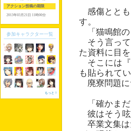
アクション投稿の期限
感傷ととも
2013年03月21日 11時00分
す。
「猫鳴館の
参加キャラクター一覧
そう言って
た資料に目を
そこには『
も貼られて
廃寮問題に
もっと！
「確かまだ
彼はそう呟
卒業文集は