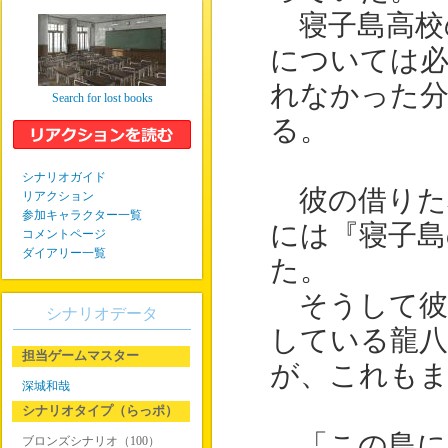
寝子島高校
については
れなかった分
Search for lost books
る。
シナリオガイド
彼の借りた
リアクション
参加キャラクター一覧
には『寝子島
コメントページ
ダイアリー一覧
た。
そうして彼
シナリオデータ
している龍
担当ゲームマスター
が、これもま
深城和哉
シナリオタイプ（らっポ）
「この島に
ブロンズシナリオ（100）