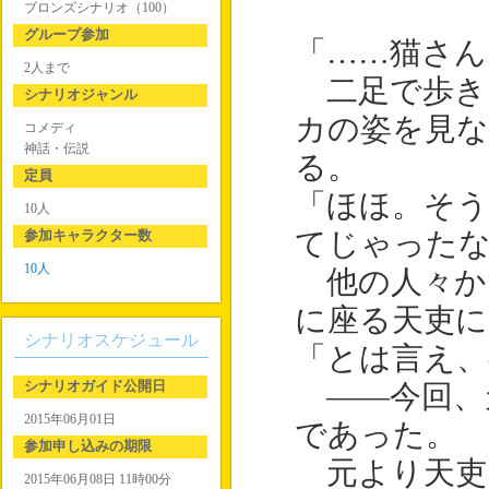
ブロンズシナリオ（100）
グループ参加
「……猫さん
2人まで
二足で歩き
シナリオジャンル
カの姿を見な
コメディ
神話・伝説
る。
定員
「ほほ。そ
10人
参加キャラクター数
てじゃった
10人
他の人々か
に座る天吏に
シナリオスケジュール
「とは言え、
シナリオガイド公開日
――今回、
2015年06月01日
であった。
参加申し込みの期限
元より天吏
2015年06月08日 11時00分