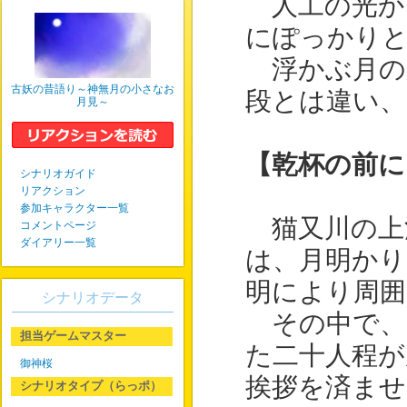
人工の光か
にぽっかりと
浮かぶ月の
古妖の昔語り～神無月の小さなお
段とは違い
月見～
【乾杯の前に
シナリオガイド
リアクション
参加キャラクター一覧
猫又川の上
コメントページ
ダイアリー一覧
は、月明かり
明により周囲
シナリオデータ
その中で、
担当ゲームマスター
た二十人程が
御神桜
挨拶を済ませ
シナリオタイプ（らっポ）