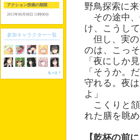
野鳥探索に来
アクション投稿の期限
2015年06月08日 11時00分
その途中、
け、こうし
参加キャラクター一覧
但し、実の
のは、こっ
「夜にしか見
「そうか。
もっと！
守れる。夜は
よ」
こくりと頷
れた膳を眺
【乾杯の前に