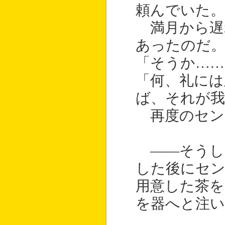
頼んでいた。
満月から遅
あったのだ
「そうか……
「何、礼には
ば、それが我
再度のセン
――そうし
した後にセ
用意した茶を
を器へと注