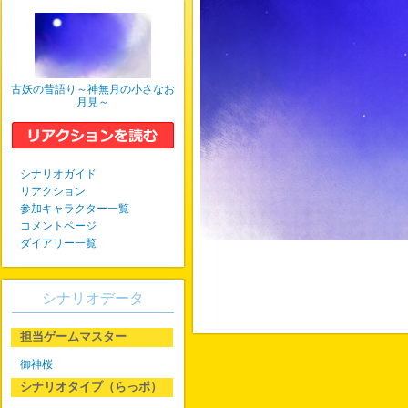
古妖の昔語り～神無月の小さなお
月見～
シナリオガイド
リアクション
参加キャラクター一覧
コメントページ
ダイアリー一覧
シナリオデータ
担当ゲームマスター
御神桜
シナリオタイプ（らっポ）