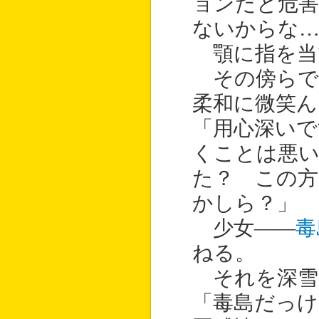
ョンだと危
ないからな…
顎に指を当
その傍らで
柔和に微笑ん
「用心深いで
くことは悪
た？ この方
かしら？」
少女――
毒
ねる。
それを深雪
「毒島だっけ