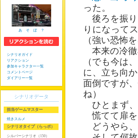
った。
後ろを振り
りになって
あ そ ぼ ？
（強い恐怖を
本来の冷徹
シナリオガイド
（でも今は、
リアクション
参加キャラクター一覧
に、立ち向か
コメントページ
ダイアリー一覧
面倒ですが、
ね）
シナリオデータ
ひとまず、
担当ゲームマスター
慌てて扉を
焼きスルメ
どうやら、
シナリオタイプ（らっポ）
そして何故
シルバーシナリオ（150）