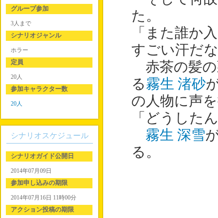
グループ参加
た。
3人まで
「また誰か入
シナリオジャンル
すごい汗だな
ホラー
定員
赤茶の髪の
20人
る
霧生 渚砂
参加キャラクター数
の人物に声を
20人
「どうしたん
霧生 深雪
シナリオスケジュール
る。
シナリオガイド公開日
2014年07月09日
参加申し込みの期限
2014年07月16日 11時00分
アクション投稿の期限