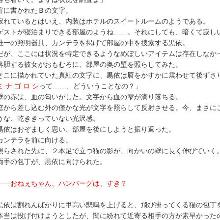
に書かれたＢの文字。
れているとはいえ、内装はホテルのスイートルームのようである。
ゲストが寝泊まりできる部屋のようね……。それにしても、暗くて寂し
一の照明器具、カンテラを掲げて部屋の中を捜索する黒依。
が、ここには状況を特定できるようなめぼしいアイテムは存在しなか
胆する彼女がおもむろに、部屋の奥の壁を照らしてみた。
こに描かれていた真紅の文字に、黒依は唇をかすかに震わせて後ずさ
ミ ナ ゴ ロ シ
って……、どういうことなの？」
の赤は、血の匂いがした。文字から血の雫が滴り落ちる。
から差し込む外の僅かな光が文字を照らして反射させる。今、まさに
うな、乾ききっていない光沢感。
依はおぞましく思い、部屋を後にしようと振り返った。
ンテラを前に向ける。
らされた先に、２本足で立つ猫の影が、向かいの壁に長く伸びていく
手の包丁が、黒依に向けられた。
――おねぇちゃん、ハンバーグは、すき？
依は割れんばかりに甲高い悲鳴を上げると、飛び掛ってくる猫の包丁
当は投げ付けようとしたが、闇に紛れて近寄る相手の方が素早かった