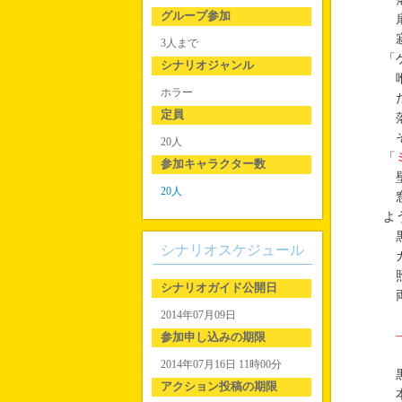
グループ参加
扉
寂
3人まで
「
シナリオジャンル
唯
ホラー
だ
定員
落
そ
20人
「
参加キャラクター数
壁
20人
窓
よ
黒
シナリオスケジュール
カ
照
シナリオガイド公開日
両
2014年07月09日
参加申し込みの期限
2014年07月16日 11時00分
黒
アクション投稿の期限
本