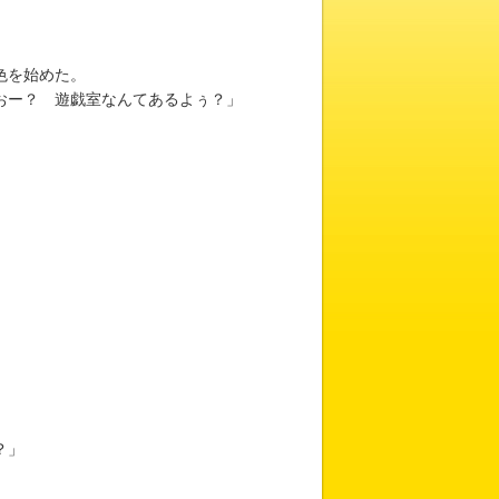
色を始めた。
おー？ 遊戯室なんてあるよぅ？」
？」