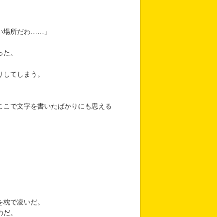
い場所だわ……」
った。
りしてしまう。
ここで文字を書いたばかりにも思える
。
を枕で凌いだ。
のだ。