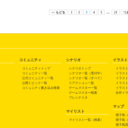
<< もどる
1
2
3
4
5
…
21
つぎ
コミュニティ
シナリオ
イラスト
コミュニティトップ
シナリオトップ
イラス
コミュニティ一覧
シナリオ一覧（受付中）
イラス
公式コミュニティ一覧
シナリオ一覧（すべて）
イラス
公開トピック一覧
リアクション一覧
イラス
コミュニティ書き込み検索
ゲームマスター一覧
イラス
ゲームマスター検索
自作イ
プレシナリオ
マップ
マイリスト
寝子島
マイリスト一覧（検索）
寝子島
寝子島