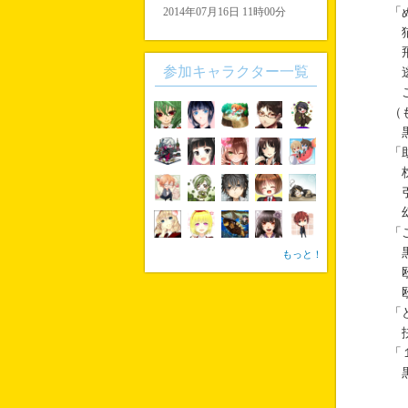
2014年07月16日 11時00分
「
猫
飛
参加キャラクター一覧
逃
こ
（
黒
「
枕
引
幻
「
黒
もっと！
殴
殴
「
抉
「
黒