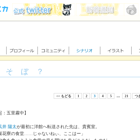
 そ ぼ ？
<< もどる
1
2
3
4
5
…
21
つぎ
起：五里霧中】
呉井 陽太
が最初に洋館へ転送された先は、貴賓室。
桜花寮の食堂……じゃないねぃ、ここはー」