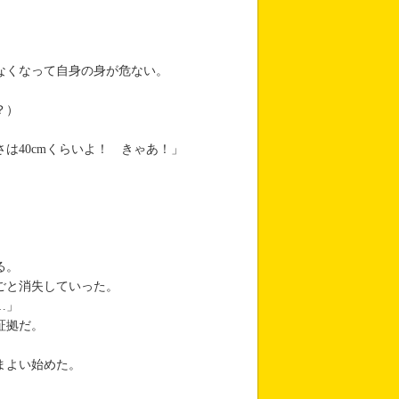
なくなって自身の身が危ない。
？）
は40cmくらいよ！ きゃあ！」
る。
ごと消失していった。
…」
証拠だ。
まよい始めた。