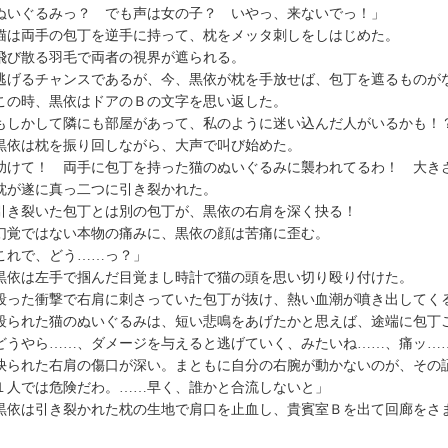
ぬいぐるみっ？ でも声は女の子？ いやっ、来ないでっ！」
は両手の包丁を逆手に持って、枕をメッタ刺しをしはじめた。
び散る羽毛で両者の視界が遮られる。
げるチャンスであるが、今、黒依が枕を手放せば、包丁を遮るものが
の時、黒依はドアのＢの文字を思い返した。
もしかして隣にも部屋があって、私のように迷い込んだ人がいるかも！
依は枕を振り回しながら、大声で叫び始めた。
助けて！ 両手に包丁を持った猫のぬいぐるみに襲われてるわ！ 大きさ
が遂に真っ二つに引き裂かれた。
き裂いた包丁とは別の包丁が、黒依の右肩を深く抉る！
覚ではない本物の痛みに、黒依の顔は苦痛に歪む。
これで、どう……っ？」
依は左手で掴んだ目覚まし時計で猫の頭を思い切り殴り付けた。
った衝撃で右肩に刺さっていた包丁が抜け、熱い血潮が噴き出してく
られた猫のぬいぐるみは、短い悲鳴をあげたかと思えば、途端に包丁
どうやら……、ダメージを与えると逃げていく、みたいね……、痛ッ…
られた右肩の傷口が深い。まともに自分の右腕が動かないのが、その
１人では危険だわ。……早く、誰かと合流しないと」
依は引き裂かれた枕の生地で肩口を止血し、貴賓室Ｂを出て回廊をさ