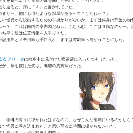
食を食べようと食堂の扉を開けた先がここだったのだ。
り返ると、扉に『Ａ』と書かれていた。
つまりー、他にも似たような部屋があるってことだねぃ？」
の怪異から脱出するための手掛かりがないか、まずは呉井は部屋の物
んー？ これは館内の案内図だねぃ。ふむふむ、ここは３階なのかー。
ち早く彼は位置情報を入手できた。
記用具とメモ用紙も手に入れ、まずは遊戯室へ向かうことにした。
黒依 アリーセ
は散歩中に見付けた喫茶店に入ったつもりだった。
が、扉を抜けた先は、廃墟の貴賓室だった。
……珈琲の香りに導かれたはずなのに、なぜこんな部屋にいるのかしら
た怪異に巻き込まれた、と思い至るに時間は掛からなかった。
落ち着いて。まずは状況を調査よ」