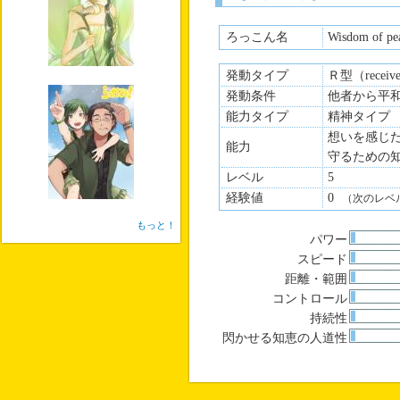
ろっこん名
Wisdom of pe
発動タイプ
Ｒ型（recei
発動条件
他者から平
能力タイプ
精神タイプ
想いを感じ
能力
守るための
レベル
5
経験値
0
（次のレベ
もっと！
パワー
スピード
距離・範囲
コントロール
という設定の「恋々ちゃん」
持続性
演じたり演じなかったりして
閃かせる知恵の人道性
内面はクール、かつ極度の面
＊素の時は基本無表情で敬語