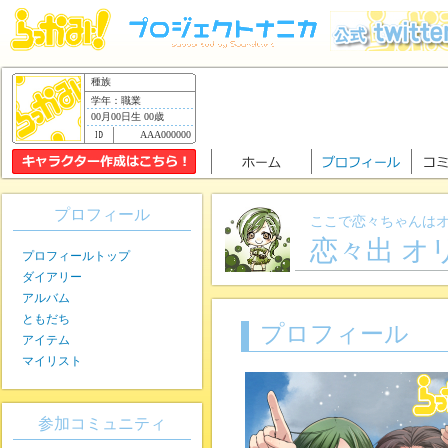
種族
学年：職業
00月00日生 00歳
AAA000000
プロフィール
ここで恋々ちゃんは
恋々出 オ
プロフィールトップ
ダイアリー
アルバム
ともだち
プロフィール
アイテム
マイリスト
参加コミュニティ