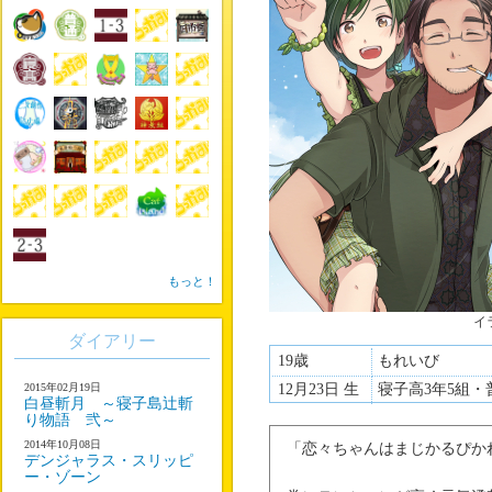
もっと！
イ
ダイアリー
19歳
もれいび
2015年02月19日
12月23日 生
寝子高3年5組・
白昼斬月 ～寝子島辻斬
り物語 弐～
2014年10月08日
「恋々ちゃんはまじかるぴか
デンジャラス・スリッピ
ー・ゾーン