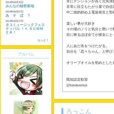
常にテンションが高く元気溌
2014年08月30日
みんなの秘密基地
非常に目立ちたがり屋で自信
2014年08月07日
中二病的斜め上電波発言と型
あ そ ぼ ？
2014年09月27日
楽しい事が大好き
ネコミュージックフェス
ティバル ｉｎ ＳＵＭＭ
その場のノリと気分と勢いで
ＥＲ！
目に映るほぼ全てが彼女にと
もっと！
人にあだ名をつけたがる。
自分を「恋々ちゃん」と呼び
アルバム
オリーブオイルを初めとした
既知設定歓迎
@hanakasimai
ろっこん