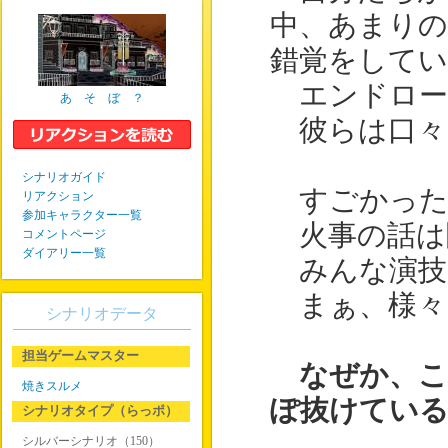
中、あまり
錯覚をしてい
エンドロール
あ そ ぼ ？
彼らは口々
シナリオガイド
すごかった
リアクション
参加キャラクター一覧
火事の話は
コメントページ
ダイアリー一覧
みんな演技
まぁ、様々
シナリオデータ
担当ゲームマスター
なぜか、こ
焼きスルメ
ぽ抜けてい
シナリオタイプ（らっポ）
シルバーシナリオ（150）