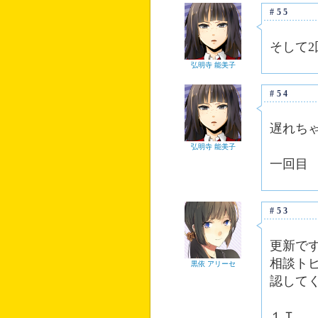
#55
そして2
弘明寺 能美子
#54
遅れち
弘明寺 能美子
一回目
#53
更新で
相談ト
黒依 アリーセ
認して
１Ｔ