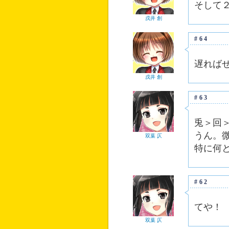
そして
戌井 創
#64
遅れば
戌井 創
#63
兎＞回
うん。
双葉 仄
特に何
#62
てや！
双葉 仄