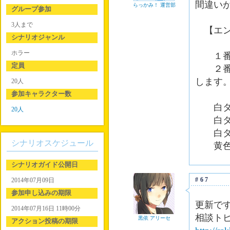
間違い
らっかみ！ 運営部
グループ参加
3人まで
【エン
シナリオジャンル
ホラー
１番目
定員
２番目
します
20人
参加キャラクター数
白ダイ
20人
白ダイ
白ダイ
シナリオスケジュール
黄色ダ
シナリオガイド公開日
#67
2014年07月09日
参加申し込みの期限
更新で
2014年07月16日 11時00分
相談ト
黒依 アリーセ
アクション投稿の期限