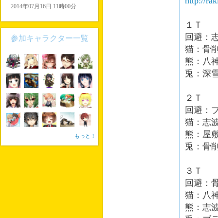
http://ra
2014年07月16日 11時00分
１Ｔ
回避：
参加キャラクター一覧
猫：骨
熊：八
兎：深
２Ｔ
回避：
猫：志
熊：屋
もっと！
兎：骨
３Ｔ
回避：
猫：八
熊：志