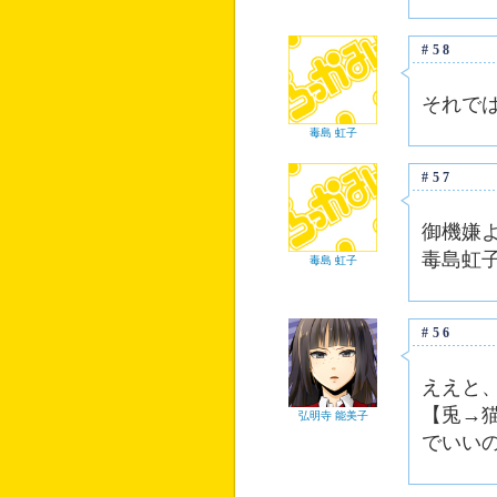
#58
それで
毒島 虹子
#57
御機嫌
毒島虹
毒島 虹子
#56
ええと
【兎→
弘明寺 能美子
でいい