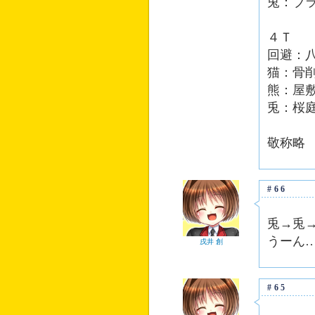
兎：ブ
４Ｔ
回避：
猫：骨
熊：屋
兎：桜
敬称略
#66
兎→兎
うーん
戌井 創
#65