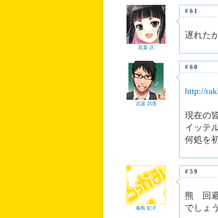
#61
遅れた
双葉 仄
#60
http://ra
志波 武道
現在の
イッテ
何処を
#59
熊 回
でしょ
毒島 虹子