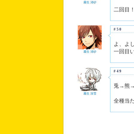
霧生 渚砂
二回目
#50
よ、よ
一回目
霧生 渚砂
#49
兎→熊
霧生 深雪
全種当