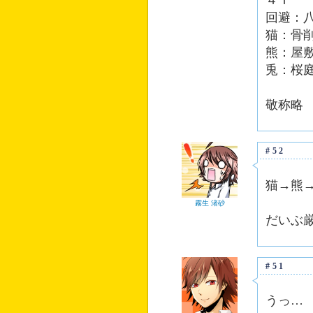
４Ｔ
回避：
猫：骨
熊：屋
兎：桜
敬称略
#52
猫→熊
霧生 渚砂
だいぶ
#51
うっ…