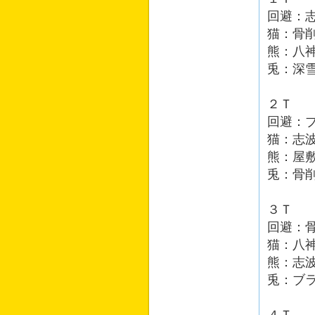
回避：
猫：骨
熊：八
兎：深
２Ｔ
回避：
猫：志
熊：屋
兎：骨
３Ｔ
回避：
猫：八
熊：志
兎：ブ