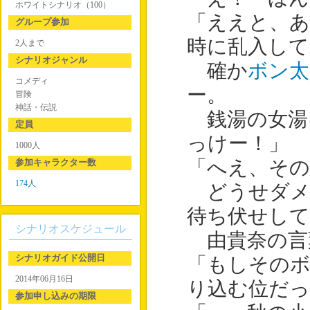
ホワイトシナリオ（100）
「ええと、あ
グループ参加
時に乱入して
2人まで
シナリオジャンル
確か
ボン太
コメディ
ー。
冒険
神話・伝説
銭湯の女湯
定員
っけー！」
1000人
参加キャラクター数
「へえ、その
174人
どうせダメ
待ち伏せし
シナリオスケジュール
由貴奈の言
シナリオガイド公開日
「もしそのボ
2014年06月16日
り込む位だ
参加申し込みの期限