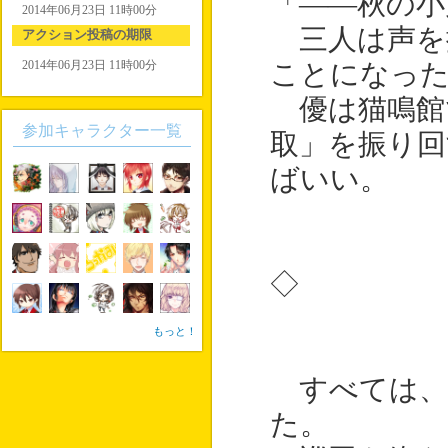
「――秋の小
2014年06月23日 11時00分
三人は声を
アクション投稿の期限
2014年06月23日 11時00分
ことになっ
優は猫鳴館
参加キャラクター一覧
取」を振り回
ばいい。
◇
もっと！
すべては、
た。