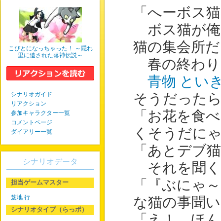
「へーボス猫
ボス猫が俺
猫の集会所だ
こびとになっちゃった！ ～隠れ
里に遺された落神伝説～
春の終わり
青物 とい
シナリオガイド
そうだった
リアクション
「お花を食べ
参加キャラクター一覧
コメントページ
くそうだに
ダイアリー一覧
「あとデブ
シナリオデータ
それを聞く
「『ぶにゃ～
担当ゲームマスター
笈地 行
な猫の事聞い
シナリオタイプ（らっポ）
「え！ ほん