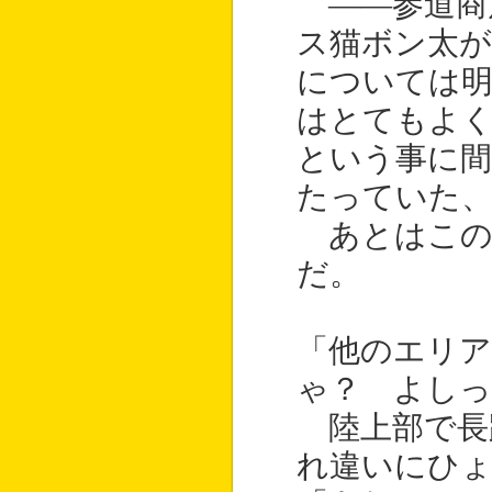
――参道商
ス猫ボン太が
については
はとてもよ
という事に間
たっていた
あとはこの
だ。
「他のエリ
ゃ？ よし
陸上部で長
れ違いにひ