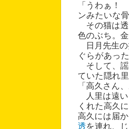
「うわぁ！ 
ンみたいな
その猫は透
色のぶち。金
日月先生の
ぐらがあっ
そして、謡
ていた隠れ
「高久さん、
人里は遠い
くれた高久に
高久には届か
透
を連れ、じ