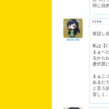
同じ目
#100
皆話し
御堂地 瑛華
私は【C
まぁヘ
るから
唐沢君
まぁニ
あるだ
と言う
宜しく