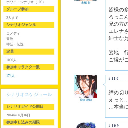
ホワイトシナリオ（100）
市橋 誉
グループ参加
皆様の
ろっこ
2人まで
兄の方
シナリオジャンル
エレナ
コメディ
紳士な
冒険
神話・伝説
定員
笈地 
ご縁が
1000人
参加キャラクター数
174人
#110
締め切
シナリオスケジュール
えっと…
飛吹 勘助
…本当
シナリオガイド公開日
2014年06月16日
参加申し込みの期限
#109