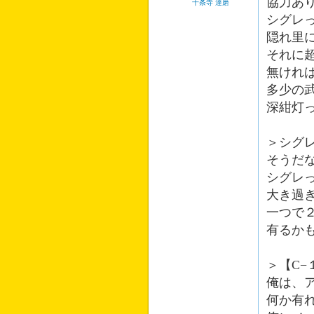
協力あ
十条寺 達磨
シグレ
隠れ里
それに
無けれ
多少の
深紺灯
＞シグ
そうだ
シグレ
大き過
一つで
有るか
＞【C−
俺は、
何か有