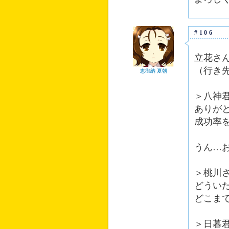
#106
立花さ
（行き
恵御納 夏朝
＞八神
ありが
成功率
うん…
＞桃川
どうい
どこま
＞日暮