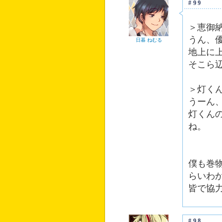
#99
＞恵御
うん、
日暮 ねむる
地上に
そこら
＞灯く
うーん
灯くん
ね。
僕も巻
らいわ
皆で協
#98