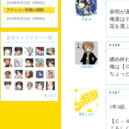
2014年06月23日 11時00分
アクション投稿の期限
表明が遅
俺達は
2014年06月23日 11時00分
月居 歩
花を運
参加キャラクター一覧
#108
纏め終
俺は【
八城 昌也
ちょっ
#107
もっと！
1年3組
普堂 しおり
【Ｃ－
よろし