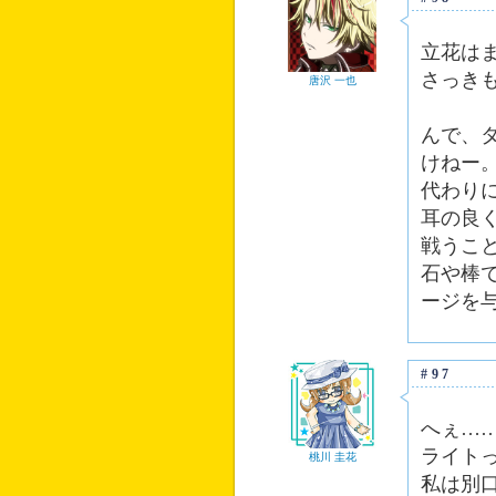
立花は
さっきも
唐沢 一也
んで、
けねー
代わり
耳の良
戦うこ
石や棒
ージを
#97
へぇ…
ライト
桃川 圭花
私は別