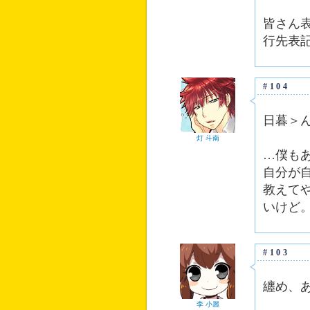
皆さん
行先表
#104
日暮＞
灯 斗南
…僕も
自分が
教えて
いけど
#103
纏め、
李 小麗