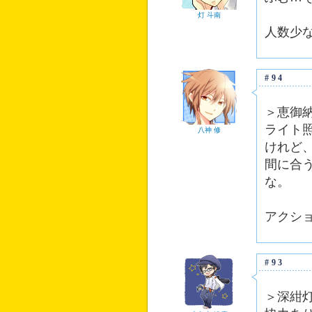
灯 斗南
人数少
#94
＞恵御
ライト
八神 修
けれど
間に合
な。
アクシ
#93
＞深紺