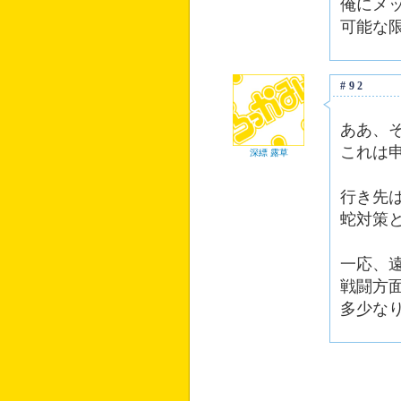
俺にメ
可能な
#92
ああ、
これは
深縹 露草
行き先
蛇対策
一応、
戦闘方
多少な