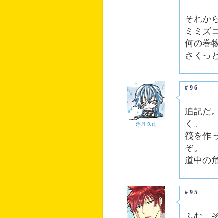
それか
ミミズ
何の巻
さくっ
#96
追記だ。
く。
浮舟 久雨
筏を作
ぞ。
道中の
#95
ふむ…