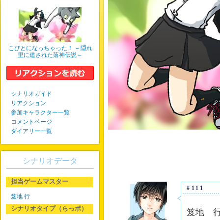
こびとになっちゃった！ ～隠れ
里に遺された落神伝説～
シナリオガイド
リアクション
参加キャラクター一覧
コメントページ
ダイアリー一覧
シナリオデータ
担当ゲームマスター
#111
笈地 行
シナリオタイプ（らっポ）
笈地 