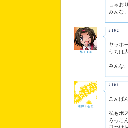
しゃお
みんな
#102
ヤッホ
うちは人
郡 トモエ
みんな
#101
こんば
稲井 いおね
私もボス
ろっこ
見つけ