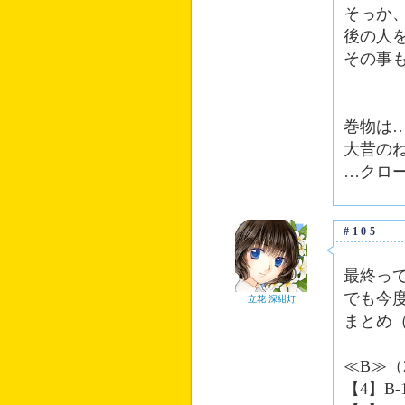
そっか
後の人
その事
巻物は
大昔の
…クロ
#105
最終っ
でも今
立花 深紺灯
まとめ
≪B≫（
【4】B