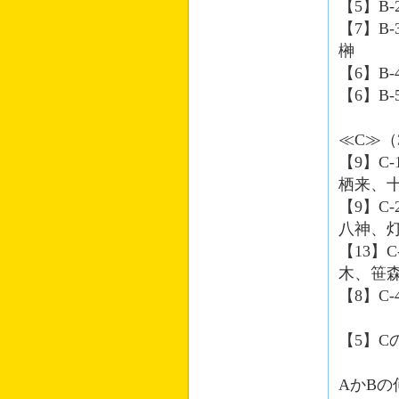
【5】B
【7】B
榊
【6】B
【6】B
≪C≫（
【9】C
栖来、
【9】C
八神、
【13】
木、笹
【8】C
【5】
AかBの