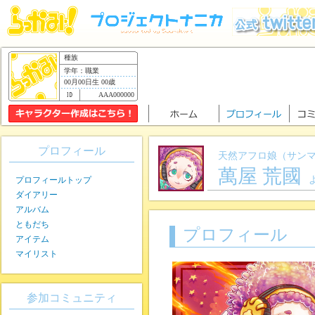
種族
学年：職業
00月00日生 00歳
AAA000000
プロフィール
天然アフロ娘（サン
萬屋 荒國
プロフィールトップ
ダイアリー
アルバム
ともだち
プロフィール
アイテム
マイリスト
参加コミュニティ