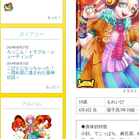
もっと！
ダイアリー
2014年09月17日
ろっこん・トラブル・シ
ューティング
2014年08月15日
こびとになっちゃった！
～隠れ里に遺された落神
伝説～
もっと！
イラスト
18歳
もれいび
アルバム
4月4日 生
寝子高3年10組
◆身体的特徴
小顔、でこっぱち、麻呂眉、