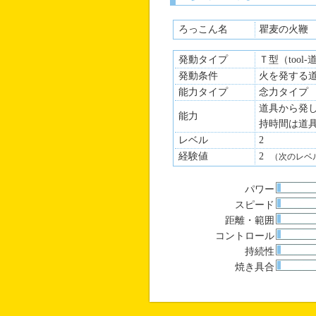
距離、範囲：伸ばせる距離、
コントロール：火力の制御能
ろっこん名
瞿麦の火鞭
持続性：道具に依存
発動タイプ
焼き具合：対象の焼け焦げ具
Ｔ型（tool
発動条件
火を発する
能力タイプ
念力タイプ
道具から発
能力
持時間は道
レベル
2
経験値
2
（次のレベ
パワー
スピード
距離・範囲
コントロール
持続性
焼き具合