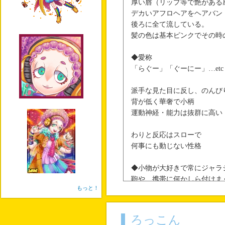
厚い唇（リップ等で艶がある
デカいアフロヘアをヘアバン
後ろに全て流している。
髪の色は基本ピンクでその時
◆愛称
「らぐー」「ぐーにー」…etc
派手な見た目に反し、のんび
背が低く華奢で小柄
運動神経・能力は抜群に高い
わりと反応はスローで
何事にも動じない性格
◆小物が大好きで常にジャラ
鞄や、携帯に何かしら付けま
もっと！
★もれいび能力
パワー：道具に依存
ろっこん
スピード：操作スピード