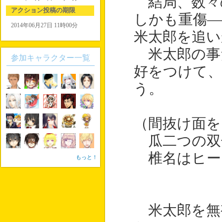
結局、数々
アクション投稿の期限
しかも重傷―
2014年06月27日 11時00分
米太郎を追い
米太郎の事
参加キャラクター一覧
好をつけて、
う。
（間抜け面を
瓜二つの双
椎名はヒー
もっと！
米太郎を無