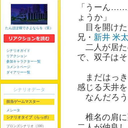
「うーん……
ょうか」
目を開けた
たんぽぽ畑でさよならを（笑）
兄・
新井 米
二人が居た
シナリオガイド
で、双子はそ
リアクション
参加キャラクター一覧
コメントページ
ダイアリー一覧
まだはっき
感じる天井を
シナリオデータ
なんだろう
担当ゲームマスター
メシータ
椎名の肩に
シナリオタイプ（らっポ）
二人が仲良し
ブロンズシナリオ（100）