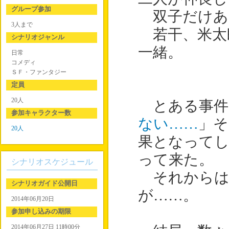
グループ参加
双子だけあ
3人まで
若干、米太
シナリオジャンル
一緒。
日常
コメディ
ＳＦ・ファンタジー
定員
20人
とある事件
参加キャラクター数
ない……
」そ
20人
果となって
って来た。
シナリオスケジュール
それからは
シナリオガイド公開日
が……。
2014年06月20日
参加申し込みの期限
2014年06月27日 11時00分