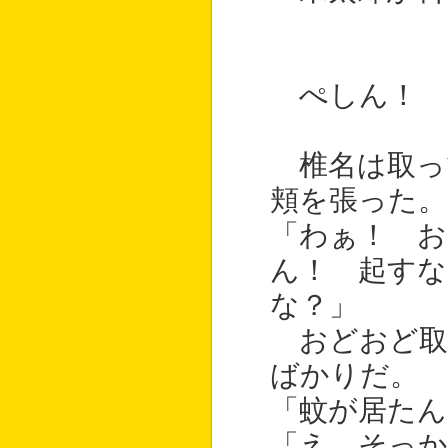
ぺしん！
椎名は取っ
頬を張った。
「わぁ！ お
ん！ 起す
な？」
おどおど取
ばかりだ。
「蚊が居たん
「え、そっか