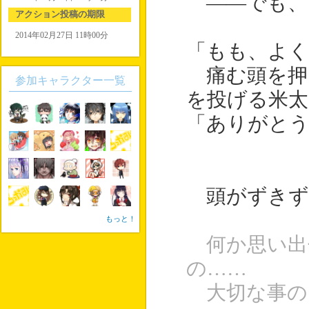
――でも、
アクション投稿の期限
2014年02月27日 11時00分
「もも、よく
痛む頭を押
参加キャラクター一覧
を投げる米太
「ありがとう
頭がずきず
もっと！
何か思い出
の……
大切な事の