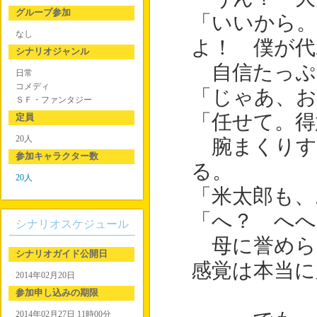
グループ参加
「いいから
なし
よ！ 僕が代
シナリオジャンル
自信たっぷ
日常
コメディ
「じゃあ、
ＳＦ・ファンタジー
「任せて。得
定員
20人
腕まくりす
参加キャラクター数
る。
20人
「米太郎も、
「へ？ へへ
シナリオスケジュール
母に誉めら
シナリオガイド公開日
感覚は本当に
2014年02月20日
参加申し込みの期限
2014年02月27日 11時00分