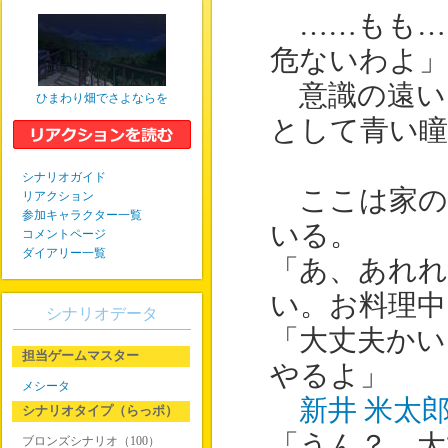
……もも…
危ないわよ」
意識の遠い
ひまわり畑でさよならを
として青い瞳
シナリオガイド
ここは家の
リアクション
参加キャラクター一覧
いる。
コメントページ
ダイアリー一覧
「あ、あれ
い。お料理
シナリオデータ
「大丈夫かい
担当ゲームマスター
やるよ」
メシータ
新井 米太
シナリオタイプ（らっポ）
「うん？ 大
ブロンズシナリオ（100）