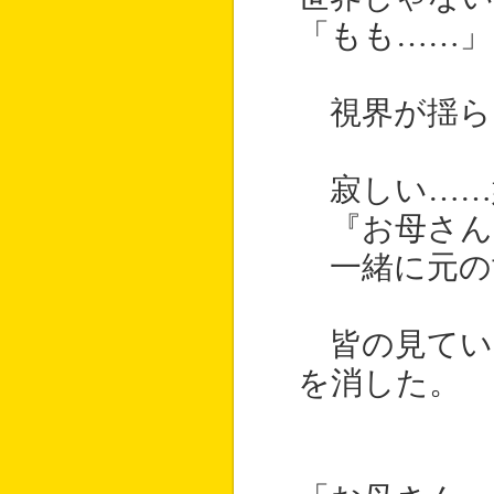
「もも……」
視界が揺ら
寂しい……
『お母さん
一緒に元の
皆の見てい
を消した。