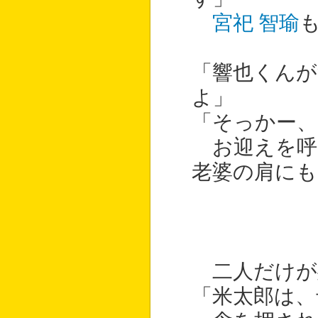
宮祀 智瑜
「響也くんが
よ」
「そっかー、
お迎えを呼
老婆の肩にも
二人だけが
「米太郎は、