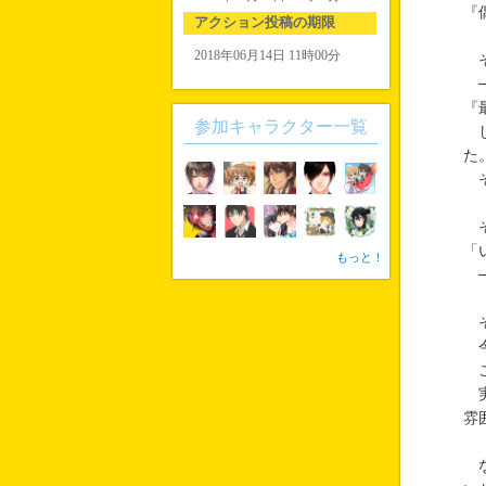
『
アクション投稿の期限
2018年06月14日 11時00分
そ
─
『
参加キャラクター一覧
し
た
そ
そ
「
もっと！
─
そ
今
こ
実
雰
な