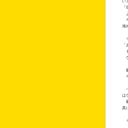
い
『
よ
今
淹
そ
「
も
な
叡
今
─
は
叡
真
そ