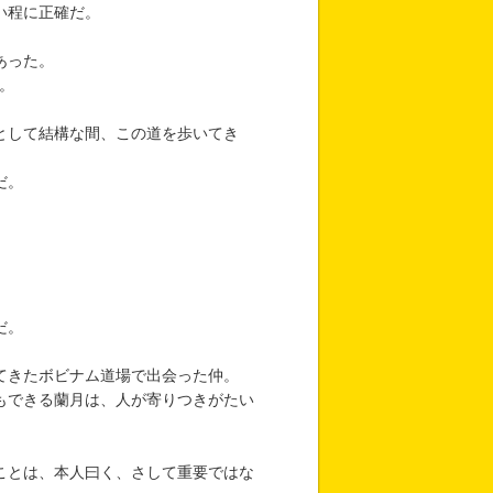
い程に正確だ。
あった。
。
として結構な間、この道を歩いてき
だ。
だ。
てきたボビナム道場で出会った仲。
もできる蘭月は、人が寄りつきがたい
ことは、本人曰く、さして重要ではな