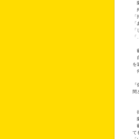
蘭
殆
「
「
「
「
叡
自
を
何
『
間
街
蘭
叡
て