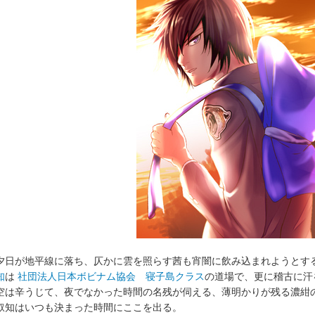
日が地平線に落ち、仄かに雲を照らす茜も宵闇に飲み込まれようとす
知
は
社団法人日本ボビナム協会 寝子島クラス
の道場で、更に稽古に汗
は辛うじて、夜でなかった時間の名残が伺える、薄明かりが残る濃紺
知はいつも決まった時間にここを出る。