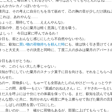
(ここんとこ毎日来てくれるさかい、帰りはおくってもろとんのよね……
んかカレカノっぽいかも──)」
月は、その考えに自分たちを当て嵌めて、己の胸の音が少しだけ跳ね
(これは、あれやんな……
ょっと、期待しても……ええんやんな)」
張の中、思う心に蘭月は軽く意識して息を吸う。
(よしっ！ 今日は家に呼んでみるわ！
日も、前とおんなじ感じにしたら不自然やないやろ)」
に、叡知に
買い物の荷物持ちを頼んだ時
にも、彼は快く引き受けてく
っと大丈夫……その決意と同時に、丁度二人の歩みは蘭月のアパートの
今日もありがとうね」
いや、このくらい大した事じゃない」
知が手にしていた蘭月のスナック菓子に目を向ける。それをこちらへ
入らせた。
あのー、荷物多いし、ちゅーても全部あたしのんやけど──ちょっとウ
…この間、叔母──もとい『親戚のおねえさん』に、ドヤされ──もと
まだ人を呼ぶには十分にその体裁を保っている。まだ、叡知を読んでも
んな想いと共に、気付かれない程度に声を上擦らせて告げた蘭月の言
……しばしの沈黙を置いて口にした。
……良いのか……？ 確かに荷物もあるが、部屋に上げてもらっても」