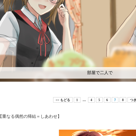
部屋で二人で
<< もどる
1
…
4
5
6
7
8
つぎ
重なる偶然の帰結＝しあわせ】