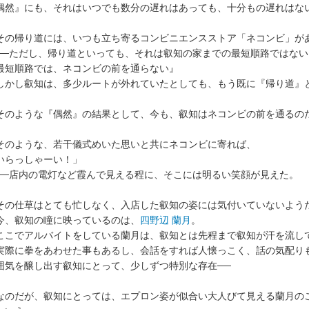
偶然』にも、それはいつでも数分の遅れはあっても、十分もの遅れはな
の帰り道には、いつも立ち寄るコンビニエンスストア「ネコンビ」が
─ただし、帰り道といっても、それは叡知の家までの最短順路ではない
最短順路では、ネコンビの前を通らない』
かし叡知は、多少ルートが外れていたとしても、もう既に『帰り道』
。
のような『偶然』の結果として、今も、叡知はネコンビの前を通るの
のような、若干儀式めいた思いと共にネコンビに寄れば、
いらっしゃーい！」
─店内の電灯など霞んで見える程に、そこには明るい笑顔が見えた。
の仕草はとても忙しなく、入店した叡知の姿には気付いていないよう
、叡知の瞳に映っているのは、
四野辺 蘭月
。
こでアルバイトをしている蘭月は、叡知とは先程まで叡知が汗を流し
際に拳をあわせた事もあるし、会話をすれば人懐っこく、話の気配り
囲気を醸し出す叡知にとって、少しずつ特別な存在──
のだが、叡知にとっては、エプロン姿が似合い大人びて見える蘭月の