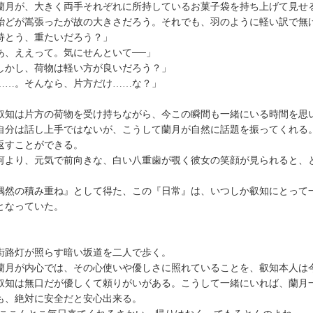
月が、大きく両手それぞれに所持しているお菓子袋を持ち上げて見せ
どが嵩張ったが故の大きさだろう。それでも、羽のように軽い訳で無
持とう、重たいだろう？」
あ、ええって。気にせんといて──」
しかし、荷物は軽い方が良いだろう？」
……。そんなら、片方だけ……な？」
知は片方の荷物を受け持ちながら、今この瞬間も一緒にいる時間を思
分は話し上手ではないが、こうして蘭月が自然に話題を振ってくれる
返すことができる。
より、元気で前向きな、白い八重歯が覗く彼女の笑顔が見られると、
偶然の積み重ね』として得た、この『日常』は、いつしか叡知にとって
となっていた。
路灯が照らす暗い坂道を二人で歩く。
月が内心では、その心使いや優しさに照れていることを、叡知本人は
知は無口だが優しくて頼りがいがある。こうして一緒にいれば、蘭月
も、絶対に安全だと安心出来る。