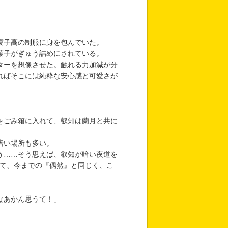
寝子高の制服に身を包んでいた。
菓子がぎゅう詰めにされている。
ターを想像させた。触れる力加減が分
ればそこには純粋な安心感と可愛さが
をごみ箱に入れて、叡知は蘭月と共に
暗い場所も多い。
う……そう思えば、叡知が暗い夜道を
して、今までの『偶然』と同じく、こ
なあかん思うて！」