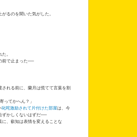
上がるのを聞いた気がした。
れた。
前で止まった──
渡される前に、蘭月は慌てて言葉を割
チ寄ってかへん？」
い
叱咤激励されて片付けた部屋
は、今
恥ずかしくないはずだ──
葉に、叡知は表情を変えることな