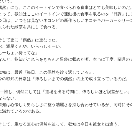
という。
偶然』にも、ここのイートインで食べられる食事はとても美味しいのだ
って、叡知はここのイートインで運動後の食事を取るのを『日課』に
日は、いつもは見ないネコンビの新作らしいネコチキバーガーシリー
れられた緑茶を共にして食べる。
して更に『偶然』は重なった。
お、添星くんや。いらっしゃーい。
ーちょい待ってな」
んと、叡知がこれらをきちんと胃袋に収めた頃、本当に丁度、蘭月の
知は、最近『毎日、この偶然を繰り返している』。
の叡知の日常は『怖ろしいまでの偶然』の上で成り立っているのだ。
─誰も、偶然にしては『道場を出る時間に、怖ろしいほど誤差がない』
ならない。
知は心優しく男らしさに整う端麗さを持ち合わせているが、同時にそ
に溢れているのである。
して、重なる無心の偶然を辿って、叡知は今日も彼女と出逢う。