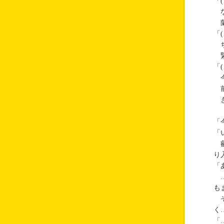
「
な
蘭
「
ち
緊
「
今
前
き
「
「
叡
り
「
…
も
そ
く
「