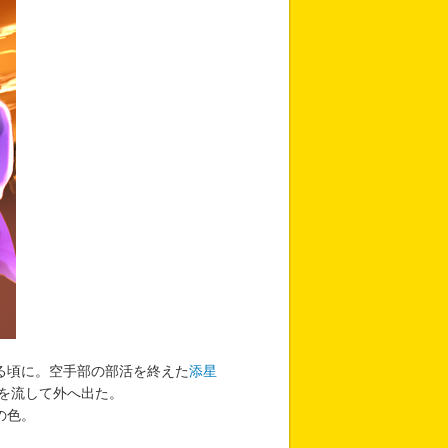
る頃に。空手部の部活を終えた
添星
を流して外へ出た。
の色。