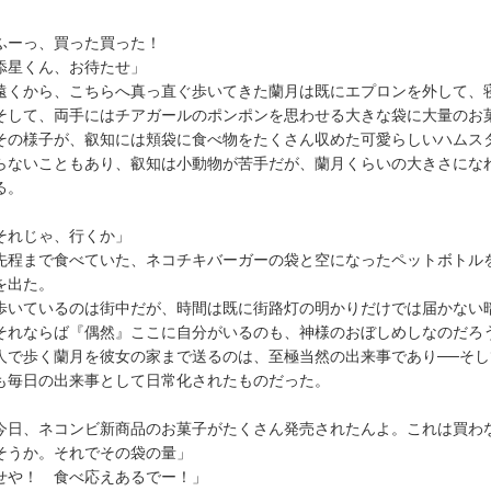
ふーっ、買った買った！
星くん、お待たせ」
くから、こちらへ真っ直ぐ歩いてきた蘭月は既にエプロンを外して、
して、両手にはチアガールのポンポンを思わせる大きな袋に大量のお
の様子が、叡知には頬袋に食べ物をたくさん収めた可愛らしいハムス
らないこともあり、叡知は小動物が苦手だが、蘭月くらいの大きさにな
る。
それじゃ、行くか」
程まで食べていた、ネコチキバーガーの袋と空になったペットボトル
を出た。
いているのは街中だが、時間は既に街路灯の明かりだけでは届かない
れならば『偶然』ここに自分がいるのも、神様のおぼしめしなのだろ
人で歩く蘭月を彼女の家まで送るのは、至極当然の出来事であり──そ
も毎日の出来事として日常化されたものだった。
今日、ネコンビ新商品のお菓子がたくさん発売されたんよ。これは買わ
そうか。それでその袋の量」
せや！ 食べ応えあるでー！」