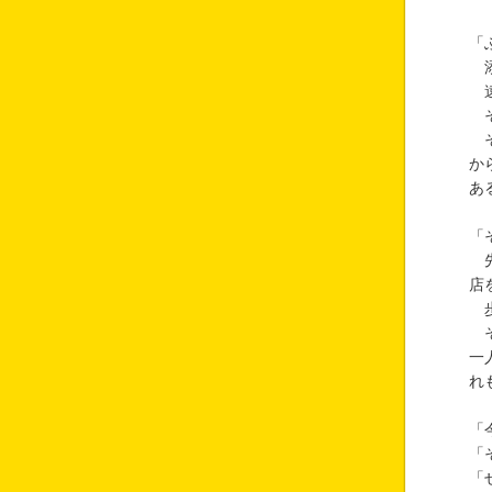
「
添
遠
そ
そ
か
あ
「
先
店
歩
そ
一
れ
「
「
「