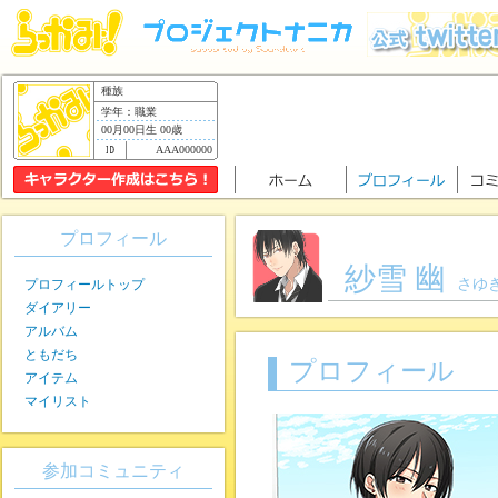
種族
学年：職業
00月00日生 00歳
AAA000000
プロフィール
紗雪 幽
さゆき
プロフィールトップ
ダイアリー
アルバム
ともだち
プロフィール
アイテム
マイリスト
参加コミュニティ