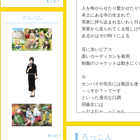
もっと！
人を怖がらせたり驚かせたり
本土にある寺の生まれで、
アルバム
実家に持ち込まれるいわく付
実家から送られてくる怪しげ
あるかはその時々による
耳に赤いピアス
黒いカーディガンを着用
制服のジャケットは動きにく
※
センパイや先生には敬語も使
～っすか？～でーす
といった適当な口調
同級生には
～だよなー、～じゃん
といったタメ語
ろっこん
もっと！