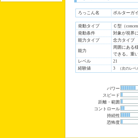
ろっこん名
ポルターガ
発動タイプ
Ｃ型（concen
発動条件
対象が視界
能力タイプ
念力タイプ
周囲にある
能力
できる。重
レベル
21
経験値
3
（次のレベ
パワー
スピード
距離・範囲
コントロール
持続性
恐怖度