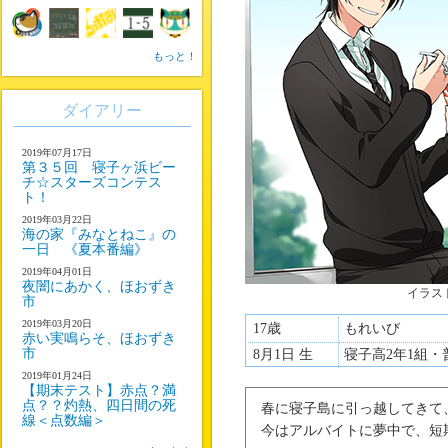
もっと！
ダイアリー
2019年07月17日
第３５回 寝子ヶ浜ビー
チ☆スターズコンテス
ト！
2019年03月22日
海の家『みなとねこ』の
一日 《夏本番編》
2019年04月01日
夜闇にあかく、ほおずき
イラス
市
2019年03月20日
17歳
もれいび
赤い実鳴らそ、ほおずき
市
8月1日 生
寝子高2年1組・
2019年01月24日
【期末テスト】赤点？満
点？？灼熱、四日間の死
春に寝子島に引っ越してきて
線＜点数編＞
今はアルバイトに夢中で、短