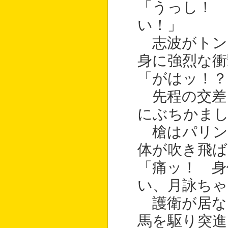
「うっし！ 
い！」
志波がトン
身に強烈な衝
「がはッ！？
先程の交差
にぶちかま
槍はパリン
体が吹き飛
「痛ッ！ 身
い、月詠ちゃ
護衛が居な
馬を駆り突進