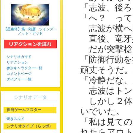
「志波、後ろ
「へ？ って
志波が横へ
【星幽塔】第一階層 ツインズ・
ノット・デッド
直後、竜牙
だが突撃槍
シナリオガイド
「防御行動を
リアクション
頑丈そうだ。
参加キャラクター一覧
コメントページ
「冷静だな、
ダイアリー一覧
志波はトン
シナリオデータ
しかし２体
いでいた。
担当ゲームマスター
焼きスルメ
「私は見ての
シナリオタイプ（らっポ）
れたらアウ