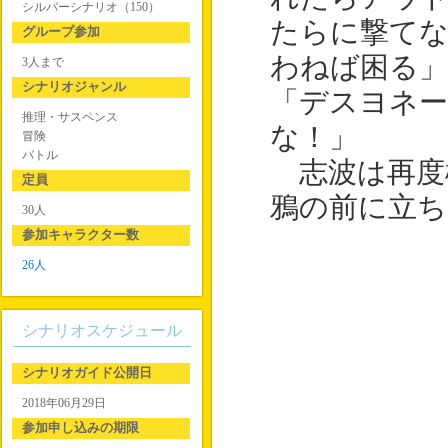
シルバーシナリオ（150）
たらに撃て
グループ参加
わねば困る」
3人まで
シナリオジャンル
「デスヨネー
推理・サスペンス
な！」
冒険
バトル
志波は再度
定員
鴉の前に立ち
30人
参加キャラクター数
26人
シナリオスケジュール
シナリオガイド公開日
2018年06月29日
参加申し込みの期限