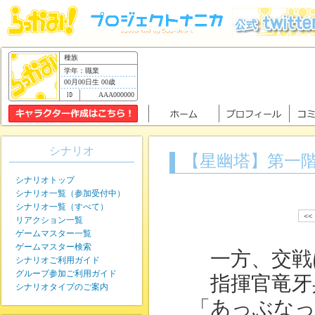
種族
学年：職業
00月00日生 00歳
AAA000000
シナリオ
【星幽塔】第一
シナリオトップ
シナリオ一覧（参加受付中）
シナリオ一覧（すべて）
<<
リアクション一覧
ゲームマスター一覧
ゲームマスター検索
一方、交戦
シナリオご利用ガイド
グループ参加ご利用ガイド
指揮官竜牙
シナリオタイプのご案内
「あっぶなっ