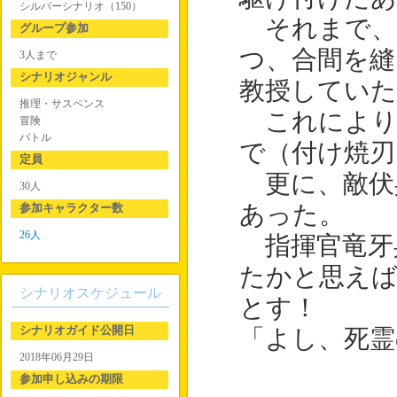
シルバーシナリオ（150）
それまで、
グループ参加
つ、合間を縫
3人まで
シナリオジャンル
教授していた
推理・サスペンス
これにより
冒険
バトル
で（付け焼刃
定員
更に、敵伏
30人
参加キャラクター数
あった。
26人
指揮官竜牙
たかと思えば
シナリオスケジュール
とす！
シナリオガイド公開日
「よし、死霊
2018年06月29日
参加申し込みの期限