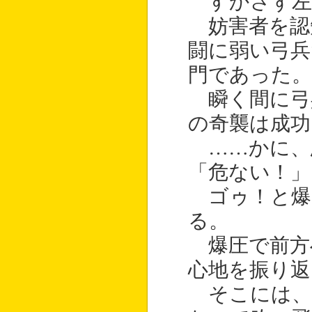
すかさず左
妨害者を認
闘に弱い弓兵
門であった。
瞬く間に弓
の奇襲は成功
……かに、
「危ない！」
ゴゥ！と爆
る。
爆圧で前方
心地を振り返
そこには、