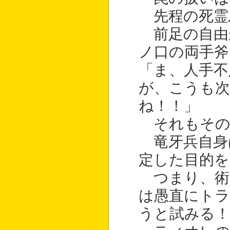
先程の死霊
前足の自由
ノ口の両手斧
「ま、人手不
が、こうも
ね！！」
それもその
竜牙兵自身
定した目的を
つまり、術
は愚直にトラ
うと試みる！