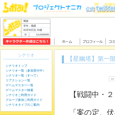
種族
学年：職業
00月00日生 00歳
AAA000000
シナリオ
【星幽塔】第一
シナリオトップ
シナリオ一覧（参加受付中）
シナリオ一覧（すべて）
<<
リアクション一覧
ゲームマスター一覧
ゲームマスター検索
【戦闘中・２
シナリオご利用ガイド
グループ参加ご利用ガイド
シナリオタイプのご案内
「案の定、伏