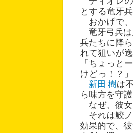
ティオレの
とする竜牙兵
おかげで、
竜牙弓兵は
兵たちに降ら
れて狙いが
「ちょっとー
けどっ！？」
新田 樹
は
ら味方を守護
なぜ、彼女
それは鮫ノ
効果的で、彼