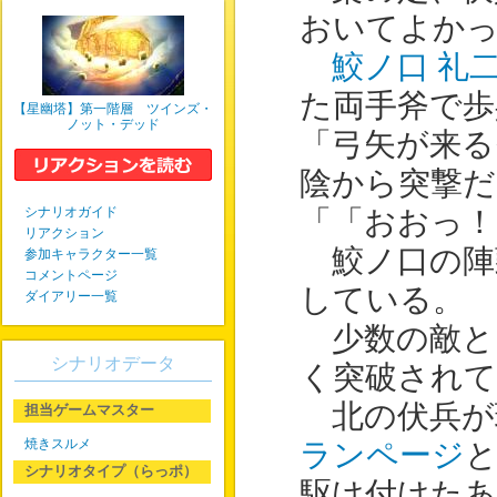
おいてよか
鮫ノ口 礼
た両手斧で歩
【星幽塔】第一階層 ツインズ・
ノット・デッド
「弓矢が来る
陰から突撃だ
シナリオガイド
「「おおっ！
リアクション
鮫ノ口の陣
参加キャラクター一覧
コメントページ
している。
ダイアリー一覧
少数の敵と
シナリオデータ
く突破され
北の伏兵が
担当ゲームマスター
焼きスルメ
ランページ
シナリオタイプ（らっポ）
駆け付けたあ