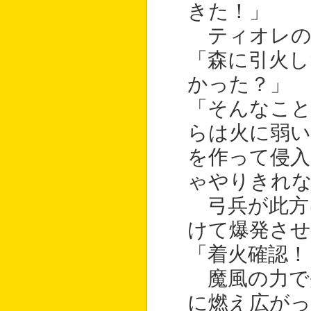
きた！」
ティオレの
「森に引火し
かった？」
「そんなこ
らは火に弱い
を作って侵入
ゃやりきれ
弓兵が此方
けて爆発させ
「着火確認！
魔風の力で
に燃え広が