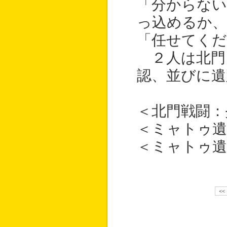
「分からない
っ込めるか
「任せてく
２人は北門
認、並びに遺
＜北門戦闘：
＜ミャトゥ遺
＜ミャトゥ遺
<<