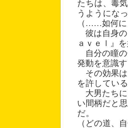
たちは、毒
うようにな
（……如何に
彼は自身の
ａｖｅｌ』を
自分の瞳の
発動を意識す
その効果は、
を許してい
大男たちに
い間柄だと思
だ。
（どの道、自