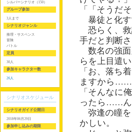
シルバーシナリオ（150）
「「そうだそ
グループ参加
暴徒と化す
3人まで
シナリオジャンル
恐らく、救
推理・サスペンス
手だと判断
冒険
バトル
数名の強面
定員
らを上目遣い
30人
参加キャラクター数
「お、落ち着
26人
ますから……
「そんなに
シナリオスケジュール
ったら……ん
シナリオガイド公開日
弥逢の瞳を
2018年06月29日
かしい。
参加申し込みの期限