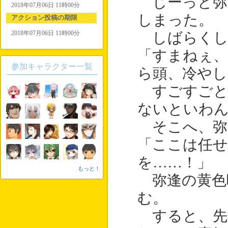
じーっと弥
2018年07月06日 11時00分
しまった。
アクション投稿の期限
2018年07月06日 11時00分
しばらくし
「すまねぇ
参加キャラクター一覧
ら頭、冷やし
すごすごと
ないといわ
そこへ、弥
「ここは任
を……！」
もっと！
弥逢の黄色
む。
すると、先