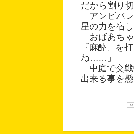
だから割り切
アンビバレ
星の力を宿
「おばあち
『麻酔』を
ね……」
中庭で交戦
出来る事を懸
<<