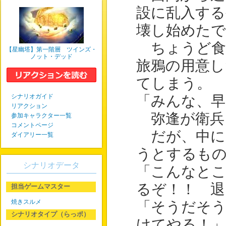
設に乱入する
壊し始めた
ちょうど食
【星幽塔】第一階層 ツインズ・
ノット・デッド
旅鴉の用意し
てしまう。
シナリオガイド
「みんな、早
リアクション
弥逢が衛兵
参加キャラクター一覧
コメントページ
だが、中に
ダイアリー一覧
うとするも
シナリオデータ
「こんなとこ
るぞ！！ 退
担当ゲームマスター
焼きスルメ
「そうだそ
シナリオタイプ（らっポ）
けてやる！」