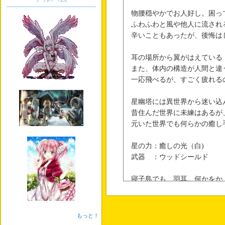
物腰穏やかでお人好し。困っ
ふわふわと風や他人に流され
辛いこともあったが、後悔は
耳の場所から翼がはえている
また、体内の構造が人間と違
一応飛べるが、すごく疲れる
星幽塔には異世界から迷い込
昔住んだ世界に未練はあるが
元いた世界でも何らかの癒し
星の力：癒しの光（白)
武器 ：ウッドシールド
寝子島でも、羽耳。何かをか
Perla Sanare
もっと！