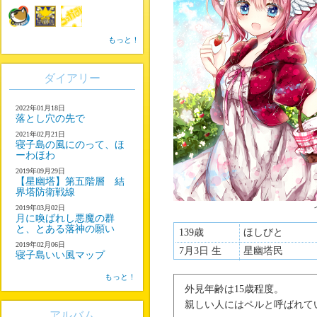
もっと！
ダイアリー
2022年01月18日
落とし穴の先で
2021年02月21日
寝子島の風にのって、ほ
ーわほわ
2019年09月29日
【星幽塔】第五階層 結
界塔防衛戦線
イラスト：
柊
2019年03月02日
月に喚ばれし悪魔の群
と、とある落神の願い
139歳
ほしびと
2019年02月06日
7月3日 生
星幽塔民
寝子島いい風マップ
もっと！
外見年齢は15歳程度。
親しい人にはペルと呼ばれて
アルバム