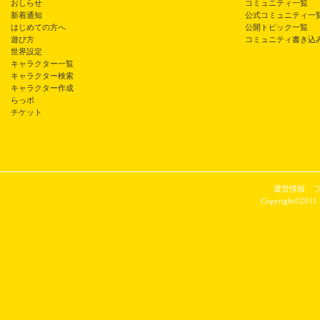
おしらせ
コミュニティ一覧
新着通知
公式コミュニティ一
はじめての方へ
公開トピック一覧
遊び方
コミュニティ書き込
世界設定
キャラクター一覧
キャラクター検索
キャラクター作成
らっポ
チケット
運営情報
Copyright©2011 P