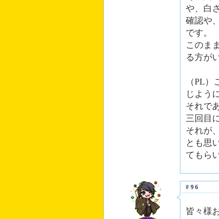
や、白
確認や
です。
このま
る方が
（PL
じよう
それで
三回目
それが
とも思
てもら
#96
皆々様