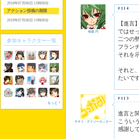
2018年07月06日 11時00分
#114
アクション投稿の期限
2018年07月06日 11時00分
【進言
ではせ
桜庭 円
二つの
参加キャラクター一覧
フラン
それを
それと
たいで
#113
もっと！
進言と
こうい
サキリ・デイジーカッター
感謝し