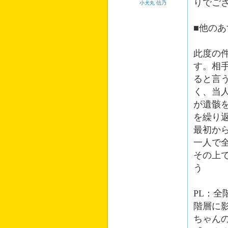
りでご
小犬丸 信乃
■他の
此度の
す。相
ると言
く、当
が遺骸
を繰り
最初か
一人で
その上
う
PL：
階層に
ちゃん