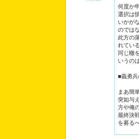
何度か
選択は
いかが
のでは
此方の
れてい
同じ轍
いうの
■義勇
まあ簡
突如与
方や俺
最終決
を募る