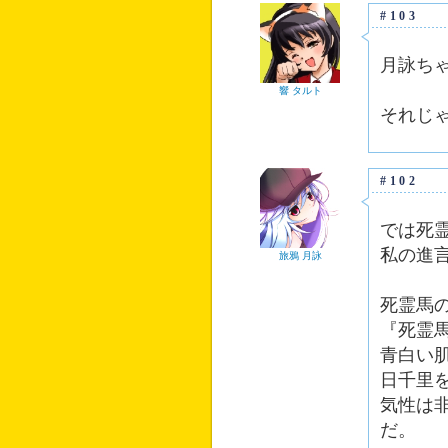
#103
月詠ち
響 タルト
それじ
#102
では死
私の進
旅鴉 月詠
死霊馬
『死霊
青白い
日千里
気性は
だ。