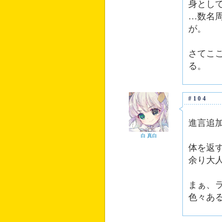
身とし
…数名
が。
さてこ
る。
#104
進言追
白 真白
体を返
余り大
まぁ、
色々あ