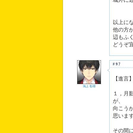
城外に
以上に
他の方
辺もふ
どうぞ
#97
【進言
鴻上 彰尋
１，月
が、
向こう
思いま
その間