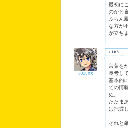
最初に
のかと
ふらん
な方が
が立ち
#105
言葉を
長考し
小犬丸 信乃
基本的
ての情
ぬ。
ただま
は把握
それと