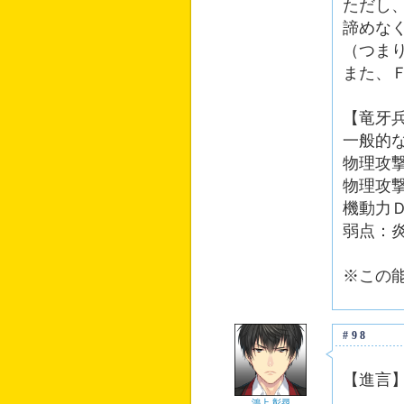
ただし
諦めな
（つま
また、
【竜牙
一般的
物理攻
物理攻
機動力
弱点：
※この
#98
【進言
鴻上 彰尋