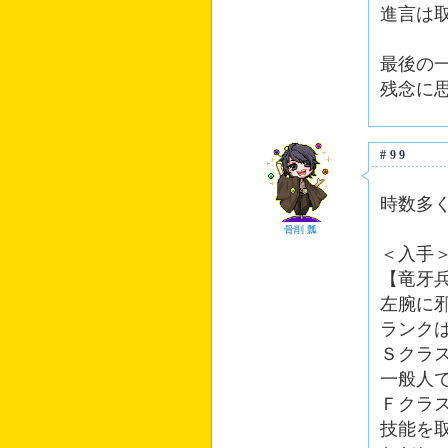
進言は
最後の
残念に
#99
時数多
骨削 瓢
＜入手
【竜牙
左腕に
ランク
Ｓクラ
一般人
Ｆクラ
技能を