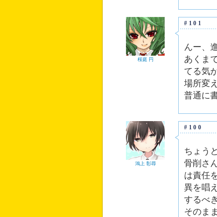
#101
んー、
あくま
桜庭 円
てる気
場所変
普通に
#100
ちょう
骨削さ
鴻上 彰尋
は責任
異を唱
するべ
そのま