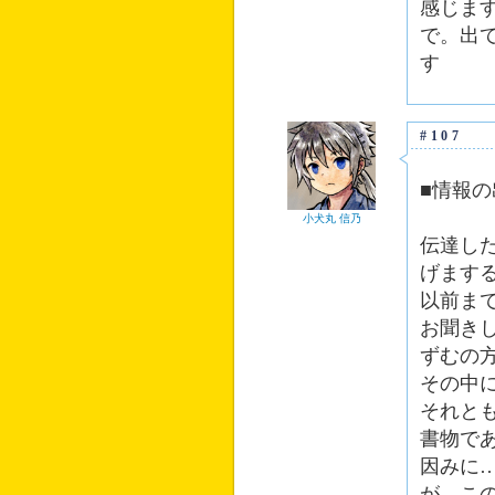
感じま
で。出
す
#107
■情報
小犬丸 信乃
伝達し
げます
以前ま
お聞き
ずむの
その中
それと
書物で
因みに
が、こ