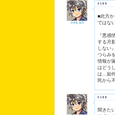
#109
■此方
ではな
小犬丸 信乃
『悪感
する月
しない
つらみ
情報が
はどう
は…如
民から
#108
聞きた