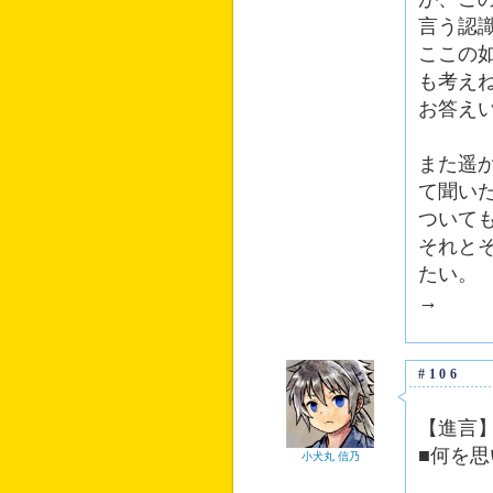
言う認
ここの
も考え
お答え
また遥
て聞い
ついて
それと
たい。
→
#106
【進言
■何を
小犬丸 信乃