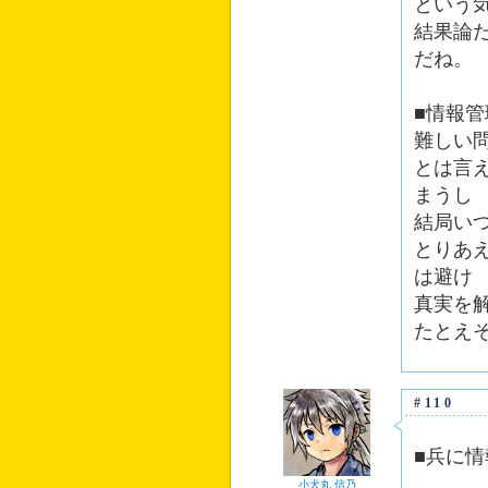
という
結果論
だね。
■情報
難しい
とは言
まうし
結局い
とりあ
は避け
真実を
たとえ
#110
■兵に
小犬丸 信乃