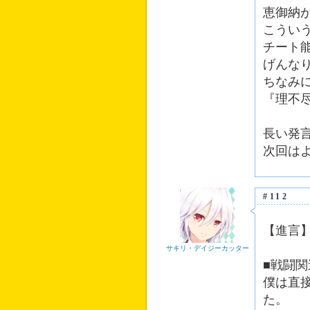
恵御納
こうい
チート
げんな
ちなみ
『理不
長い発
次回は
#112
【進言
サキリ・デイジーカッター
■戦闘
僕は直
た。