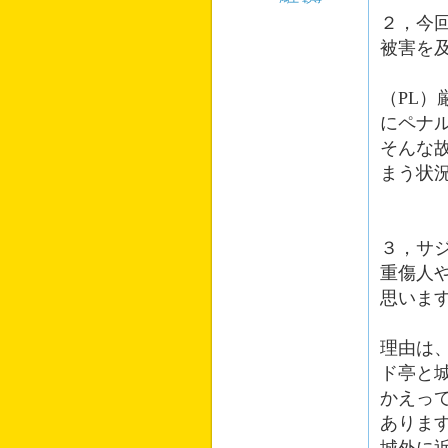
２，今
被害を
（PL
にペナ
そんな
まう状
３，サ
重傷人
思いま
理由は
ド亭と
かえっ
ありま