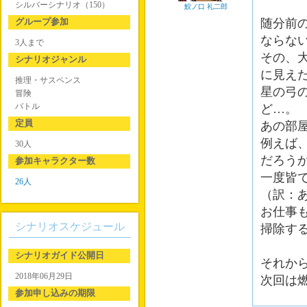
シルバーシナリオ（150）
鮫ノ口 礼二郎
グループ参加
随分前
ならな
3人まで
その、
シナリオジャンル
に見え
推理・サスペンス
星の弓
冒険
バトル
ど…。
定員
あの部
例えば
30人
だろう
参加キャラクター数
一度皆
26人
（訳：
お仕事
シナリオスケジュール
掃除す
シナリオガイド公開日
それか
2018年06月29日
次回は
参加申し込みの期限