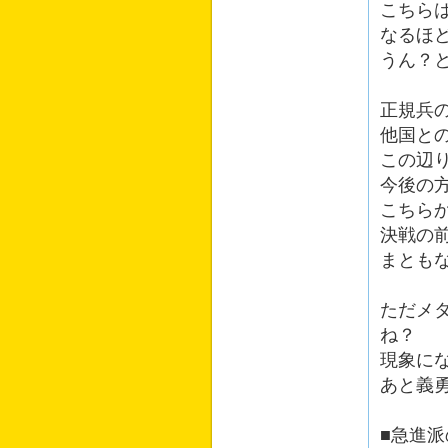
こちら
なるほ
うん？
正規兵
他国と
この辺
今後の
こちら
決戦の
まとも
ただメ
ね？
現象に
あと義
■急進