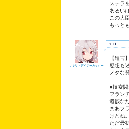
ステラ
あるい
この大
もっと
#111
【進言
感想も
サキリ・デイジーカッター
メタな
■捜索
フラン
遺骸な
まあフ
けどね
ただ最