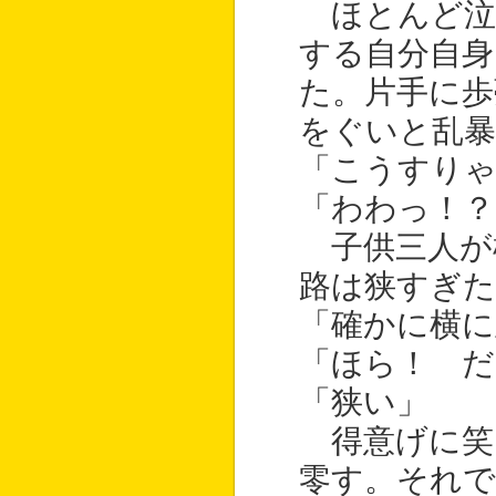
ほとんど泣
する自分自身
た。片手に歩
をぐいと乱暴
「こうすり
「わわっ！？
子供三人が
路は狭すぎた
「確かに横に
「ほら！ だ
「狭い」
得意げに笑
零す。それ