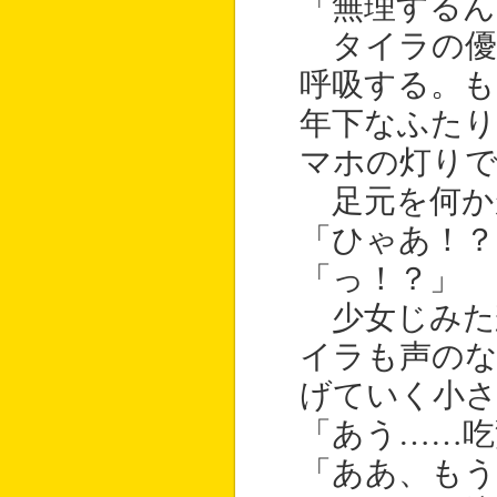
「無理するん
タイラの優
呼吸する。も
年下なふた
マホの灯りで
足元を何か
「ひゃあ！？
「っ！？」
少女じみた
イラも声のな
げていく小
「あう……吃
「ああ、もう