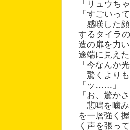
「リュウち
「すごいって
感嘆した顔
するタイラ
造の扉を力い
途端に見えた
「今なんか光
驚くよりも
「ッ……」
「お、驚かさ
悲鳴を噛み
を一層強く握
く声を張っ