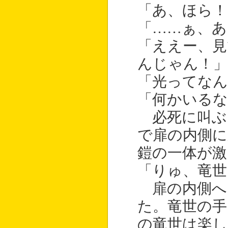
「あ、ほら！
「……ぁ、あ
「ええー、
んじゃん！」
「光ってなん
「何かいるな
必死に叫ぶ
で扉の内側
鎧の一体が激
「りゅ、竜世
扉の内側へ
た。竜世の手
の竜世は楽し