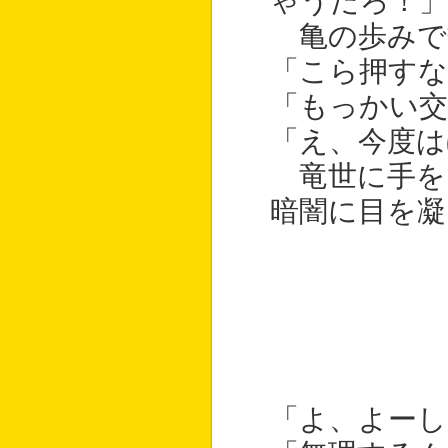
ゃうだろ！」
亀の歩みで
「こら押すな
「もっかい交
「え、今度は
竜世に手を
暗闇に目を凝
「よ、よーし