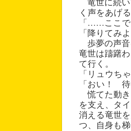
竜世に続い
く声をあげ
「……ここで
「降りてみよ
歩夢の声音
竜世は躊躇わ
て行く。
「リュウち
「おい！ 待
慌てた動き
を支え、タイ
消える竜世を
つ、自身も梯