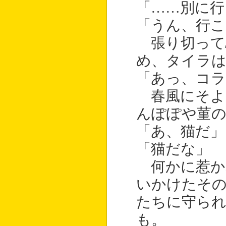
「……別に
「うん、行こ
張り切って
め、タイラは
「あっ、コラ
春風にそよ
んぽぽや菫の
「あ、猫だ」
「猫だな」
何かに惹か
いかけたその
たちに守ら
も。