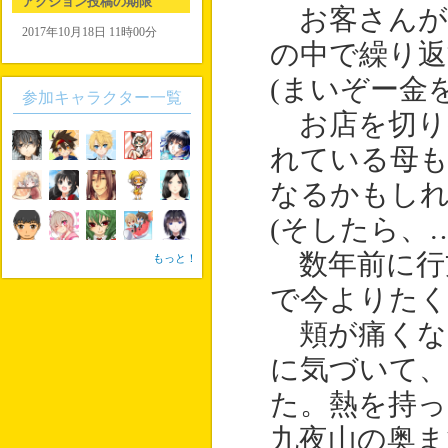
アクション投稿の期限
お客さんが
2017年10月18日 11時00分
の中で繰り返
(まいぞー金
参加キャラクター一覧
お店を切り
れている母
なるかもし
(そしたら、…
数年前に行
もっと！
で今よりた
頬が痛くな
に気づいて
た。熱を持
九夜山の奥ま