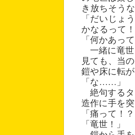
き放ちそうな
「だいじょ
かなるって
「何かあっ
一緒に竜世
見ても、当の
鎧や床に転が
「な……」
絶句するタ
造作に手を突
「痛って！？
「竜世！」
鎧から手を