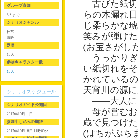
古びた紙切
グループ参加
らの木漏れ日
3人まで
シナリオジャンル
じ柔らかな琥
日常
笑みが弾けた
冒険
(お宝さがしだ
定員
15人
うっかりぎ
参加キャラクター数
い紙切れをそ
15人
かれているの
天宵川の源に
シナリオスケジュール
――大人に
シナリオガイド公開日
母が営むお
2017年10月11日
蔵で見つけた
参加申し込みの期限
(はちがぶち
2017年10月18日 11時00分