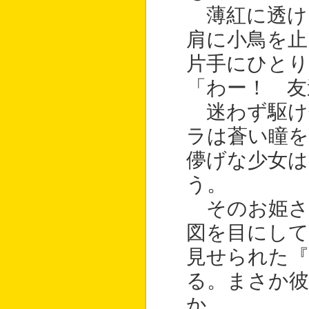
薄紅に透け
肩に小鳥を止
片手にひと
「わー！ 友
迷わず駆け
ラは蒼い瞳を
儚げな少女
う。
そのお姫さ
図を目にして
見せられた『
る。まさか
か。