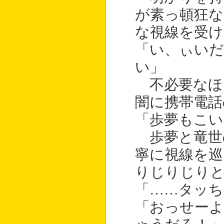
が素っ頓狂な
な視線を受け
「い、ぃい
い」
不必要なほ
闇に携帯電話
「歩夢もこい
歩夢と竜世
寧に視線を巡
りじりじりと
「……タッち
「おっせー