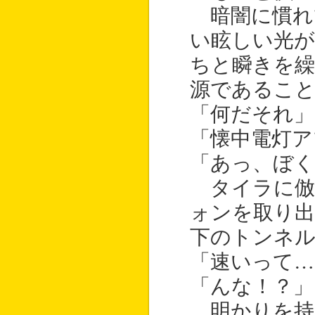
暗闇に慣れ
い眩しい光が
ちと瞬きを繰
源であるこ
「何だそれ」
「懐中電灯ア
「あっ、ぼく
タイラに倣
ォンを取り出
下のトンネ
「速いって…
「んな！？」
明かりを持