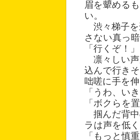
眉を顰める
い。
渋々梯子を
さない真っ暗
「行くぞ！」
凛々しい声
込んで行きそ
咄嗟に手を伸
「うわ、いき
「ボクらを置
掴んだ背中
ラは声を低く
「もっと慎重