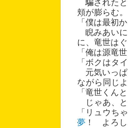
騙されたと
頬が膨らむ。
「僕は最初か
睨みあいに
に、竜世はぐ
「俺は源竜世
「ボクはタ
元気いっぱ
ながら同じ
「竜世くんと
じゃあ、と
「リュウち
夢
！ よろし