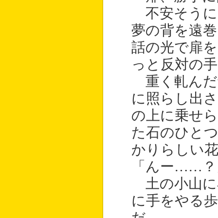
不安そうに
夢の背を遠巻
話の光で扉を
っと反対の手
重く軋んだ
に照らし出
の上に乗せ
た石のひとつ
かりらしい
「んー……？
土の小山に
に手をやる歩
だ。