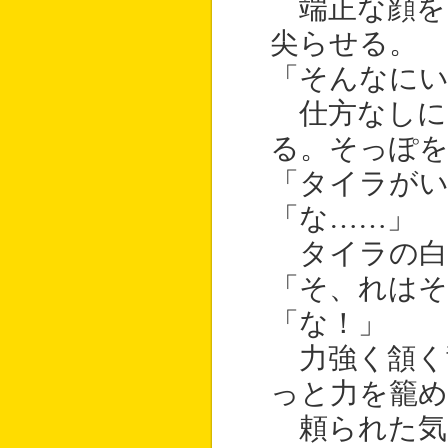
端正な顔を
尖らせる。
「そんなに
仕方なしに
る。そっぽ
「タイラが
「な……」
タイラの白
「そ、れは
「な！」
力強く頷く
っと力を籠め
頼られた気