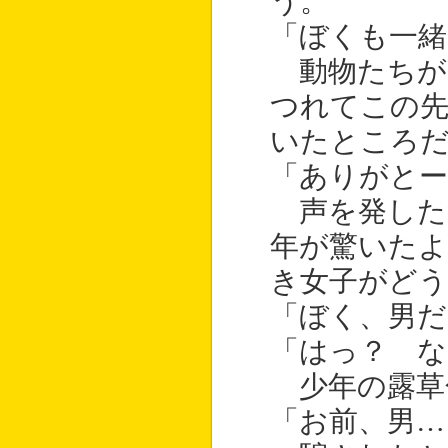
う。
「ぼくも一緒
動物たちが
つれてこの
いたところ
「ありがとー
声を発した
年が驚いた
き女子がど
「ぼく、男だ
「はっ？ な
少年の露草
「お前、男…