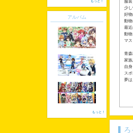
もっと！
服装
少し
好物
アルバム
動物
最近
動物
マス
青森
家族
自身
スポ
夢は
もっと！
ろ