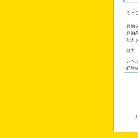
ろっ
発動
発動
能力
能力
レベ
経験
リ