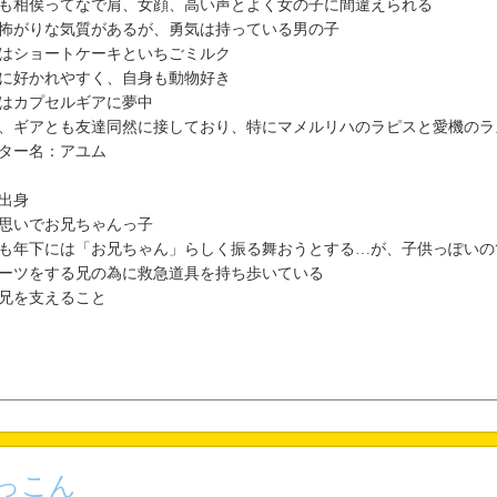
も相俟ってなで肩、女顔、高い声とよく女の子に間違えられる
怖がりな気質があるが、勇気は持っている男の子
はショートケーキといちごミルク
に好かれやすく、自身も動物好き
はカプセルギアに夢中
、ギアとも友達同然に接しており、特にマメルリハのラピスと愛機のラ
ター名：アユム
出身
思いでお兄ちゃんっ子
も年下には「お兄ちゃん」らしく振る舞おうとする…が、子供っぽいの
ーツをする兄の為に救急道具を持ち歩いている
兄を支えること
っこん