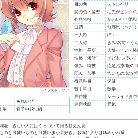
目の色
ストロベリー
髪の色・髪型
毛先がピンクの亜
外見特徴
かわいい / 柔和
口調
無邪気（〜だよ
一人称
ぼく
二人称
きみ/名前＋く
性格（長所）
人懐っこい / 純
性格（短所）
子どもっぽい /
強み・特技
応急治療/服の
弱み・苦手
怖いもの/皆が
得意科目
保健
苦手科目
数学
イラスト：
ソア
イラスト：
猫
居住地
シーサイドタウ
もれいび
健康状態
元気！
日 生
寝子中1年1組
爛漫、親しい人にはくっついて回る甘えん坊
ものと可愛いものと可愛い服が大好き。お気に入りはゆめかわ系