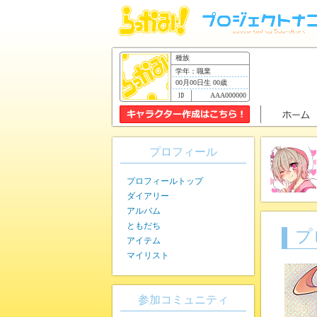
種族
学年：職業
00月00日生 00歳
AAA000000
プロフィール
プロフィールトップ
ダイアリー
アルバム
ともだち
プ
アイテム
マイリスト
参加コミュニティ