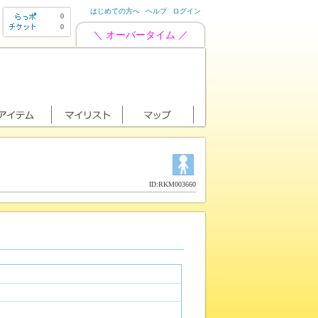
はじめての方へ
ヘルプ
ログイン
0
0
＼ オーバータイム ／
ID:RKM003660