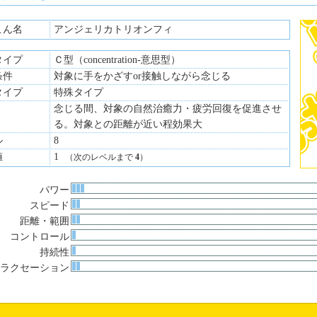
こん名
アンジェリカトリオンフィ
タイプ
Ｃ型（concentration-意思型）
条件
対象に手をかざすor接触しながら念じる
タイプ
特殊タイプ
念じる間、対象の自然治癒力・疲労回復を促進させ
る。対象との距離が近い程効果大
ル
8
値
1
（次のレベルまで
4
）
パワー
スピード
距離・範囲
コントロール
持続性
ラクセーション