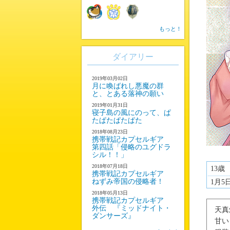
もっと！
ダイアリー
2019年03月02日
月に喚ばれし悪魔の群
と、とある落神の願い
2019年01月31日
寝子島の風にのって、ぱ
たぱたぱたぱた
2018年08月23日
携帯戦記カプセルギア
第四話「侵略のユグドラ
シル！！」
2018年07月18日
13歳
携帯戦記カプセルギア
ねずみ帝国の侵略者！
1月5
2018年05月13日
携帯戦記カプセルギア
外伝 『ミッドナイト・
天真
ダンサーズ』
甘い