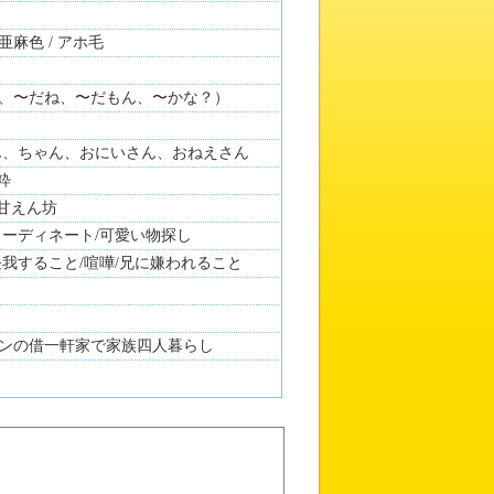
麻色 / アホ毛
、〜だね、〜だもん、〜かな？）
ん、ちゃん、おにいさん、おねえさん
粋
 甘えん坊
コーディネート/可愛い物探し
怪我すること/喧嘩/兄に嫌われること
星一之進
ンの借一軒家で家族四人暮らし