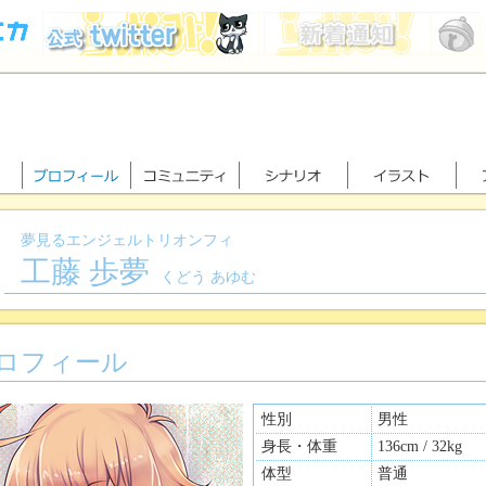
夢見るエンジェルトリオンフィ
工藤 歩夢
くどう あゆむ
ロフィール
性別
男性
身長・体重
136cm / 32kg
体型
普通