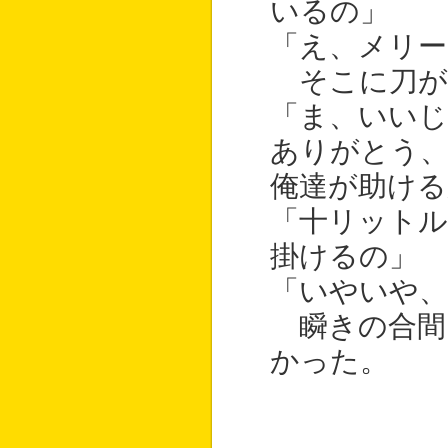
いるの」
「え、メリー
そこに刀が
「ま、いい
ありがとう
俺達が助ける
「十リットル
掛けるの」
「いやいや、
瞬きの合間
かった。