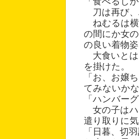
「食べるし
刀は再び、
ねむるは横
の間にか女の
の良い着物姿
大食いとは
を掛けた。
「お、お嬢ち
てみないか
「ハンバーグ
女の子はハ
遣り取りに気
「日暮、切羽