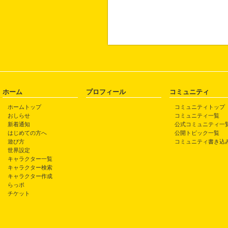
ホーム
プロフィール
コミュニティ
ホームトップ
コミュニティトップ
おしらせ
コミュニティ一覧
新着通知
公式コミュニティ一
はじめての方へ
公開トピック一覧
遊び方
コミュニティ書き込
世界設定
キャラクター一覧
キャラクター検索
キャラクター作成
らっポ
チケット