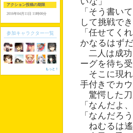
いな」
アクション投稿の期限
「そう書いて
2016年04月11日 11時00分
して挑戦でき
「任せてく
参加キャラクター一覧
かなるはず
二人は成功
ーグを待ち受
もっと！
そこに現れ
手付きでカウ
驚愕した刀
「なんだよ
「なんだろ
ねむるは遙