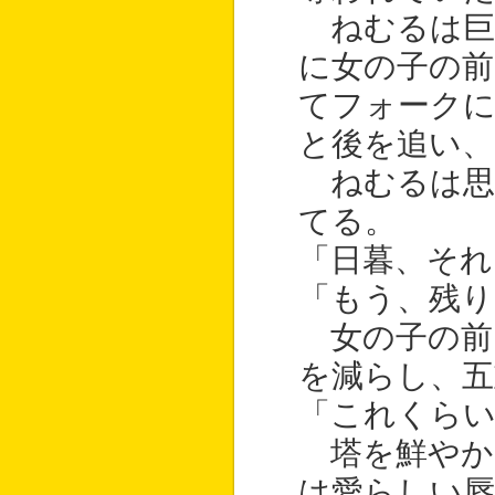
ねむるは巨
に女の子の前
てフォークに
と後を追い、
ねむるは思
てる。
「日暮、それ
「もう、残り
女の子の前
を減らし、五
「これくら
塔を鮮やか
は愛らしい唇