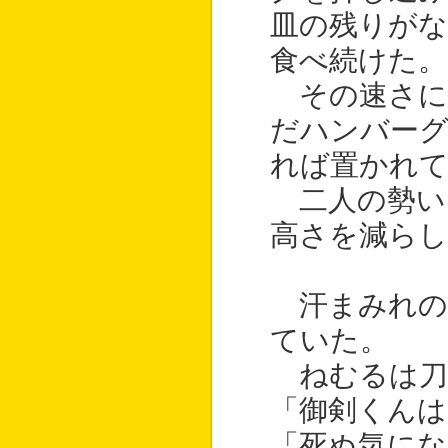
皿の残りがな
食べ続けた。
その速さに
だハンバー
れば置かれ
二人の勢い
高さを減らし
汗まみれの
ていた。
ねむるは刀
「御剣くん
「死ぬ気に