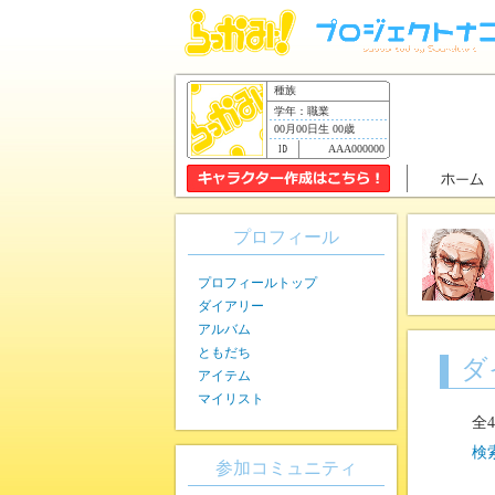
種族
学年：職業
00月00日生 00歳
AAA000000
プロフィール
プロフィールトップ
ダイアリー
アルバム
ともだち
ダ
アイテム
マイリスト
全
検
参加コミュニティ