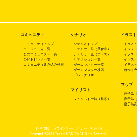
コミュニティ
シナリオ
イラスト
コミュニティトップ
シナリオトップ
イラス
コミュニティ一覧
シナリオ一覧（受付中）
イラス
公式コミュニティ一覧
シナリオ一覧（すべて）
イラス
公開トピック一覧
リアクション一覧
イラス
コミュニティ書き込み検索
ゲームマスター一覧
イラス
ゲームマスター検索
自作イ
プレシナリオ
マップ
マイリスト
寝子島
マイリスト一覧（検索）
寝子島
寝子島
運営情報
プライバシーポリシー
利用規約
Copyright©2011 Project NANICA All Right Reserved.