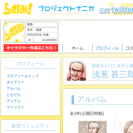
種族
学年：職業
00月00日生 00歳
AAA000000
プロフィール
眼鏡をかけた女子と
浅葱 甚三
プロフィールトップ
ダイアリー
アルバム
ともだち
アルバム
アイテム
マイリスト
全2件(公開日時順)
参加コミュニティ