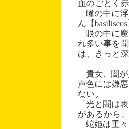
血のごとく赤
瞳の中に浮
ん【basili
眼の中に魔
れ多い事を聞
は、きっと深
「貴女、闇が
声色には嫌悪
ない。
「光と闇は表
があるから、
蛇姫は重々