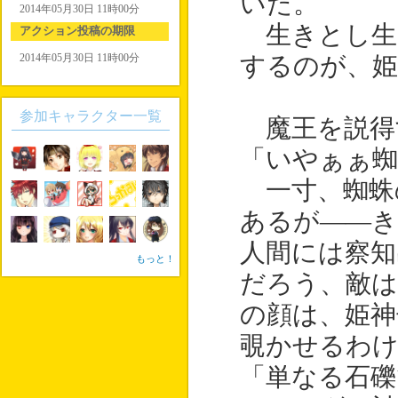
いた。
2014年05月30日 11時00分
生きとし生
アクション投稿の期限
2014年05月30日 11時00分
するのが、姫
参加キャラクター一覧
魔王を説得
「いやぁぁ蜘
一寸、蜘蛛
あるが――き
人間には察知
もっと！
だろう、敵は
の顔は、姫神
覗かせるわ
「単なる石礫