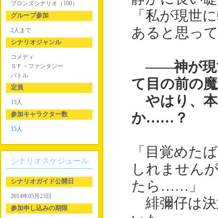
ブロンズシナリオ（100）
「私が現世に
グループ参加
あると思っ
2人まで
シナリオジャンル
コメディ
――神が現
ＳＦ・ファンタジー
バトル
て目の前の魔
定員
やはり、本
15人
参加キャラクター数
か……？
15人
「目覚めた
シナリオスケジュール
しれませんが
シナリオガイド公開日
たら……」
2014年05月23日
緋彌仔は決
参加申し込みの期限