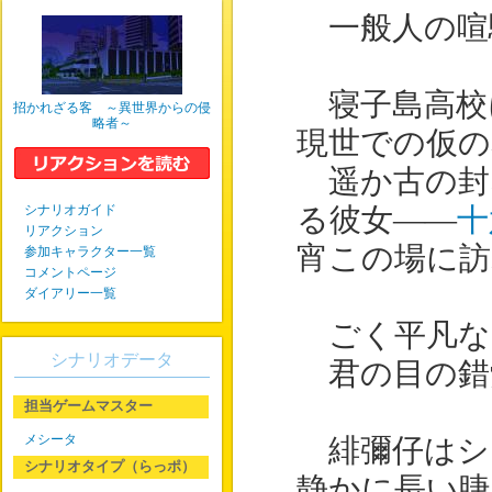
一般人の喧
寝子島高校
招かれざる客 ～異世界からの侵
略者～
現世での仮の
遥か古の封
シナリオガイド
る彼女――
十
リアクション
宵この場に訪
参加キャラクター一覧
コメントページ
ダイアリー一覧
ごく平凡な
シナリオデータ
君の目の錯
担当ゲームマスター
メシータ
緋彌仔はシ
シナリオタイプ（らっポ）
静かに長い睫