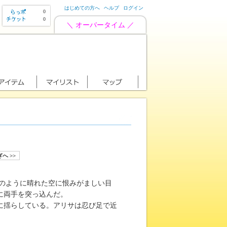
はじめての方へ
ヘルプ
ログイン
0
0
＼ オーバータイム ／
へ >>
のように晴れた空に恨みがましい目
に両手を突っ込んだ。
に揺らしている。アリサは忍び足で近