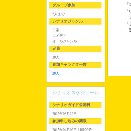
「
グループ参加
「
2人まで
ア
シナリオジャンル
「
日常
選
コメディ
オールジャンル
定員
20人
参加キャラクター数
20人
シナリオスケジュール
シナリオガイド公開日
2015年03月26日
参加申し込みの期限
2015年04月02日 11時00分