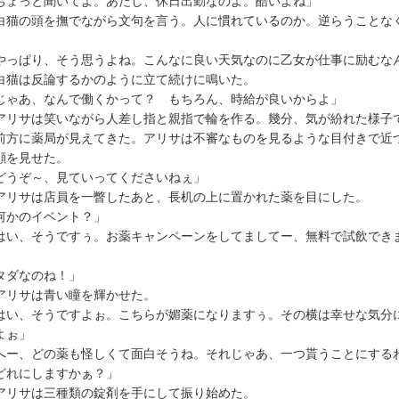
ちょっと聞いてよ。あたし、休日出勤なのよ。酷いよね」
猫の頭を撫でながら文句を言う。人に慣れているのか。逆らうことな
。
やっぱり、そう思うよね。こんなに良い天気なのに乙女が仕事に励むな
猫は反論するかのように立て続けに鳴いた。
じゃあ、なんで働くかって？ もちろん、時給が良いからよ」
リサは笑いながら人差し指と親指で輪を作る。幾分、気が紛れた様子
方に薬局が見えてきた。アリサは不審なものを見るような目付きで近
顔を見せた。
どうぞ～、見ていってくださいねぇ」
リサは店員を一瞥したあと、長机の上に置かれた薬を目にした。
何かのイベント？」
はい、そうですぅ。お薬キャンペーンをしてましてー、無料で試飲でき
」
タダなのね！」
リサは青い瞳を輝かせた。
はい、そうですよぉ。こちらが媚薬になりますぅ。その横は幸せな気分
よぉ」
へー、どの薬も怪しくて面白そうね。それじゃあ、一つ貰うことにする
どれにしますかぁ？」
リサは三種類の錠剤を手にして振り始めた。