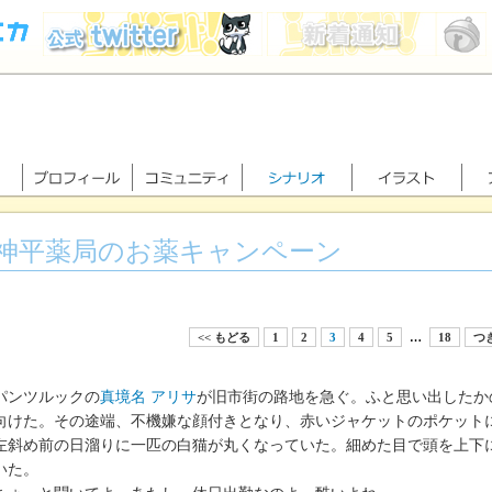
神平薬局のお薬キャンペーン
<< もどる
1
2
3
4
5
…
18
つぎ
ンツルックの
真境名 アリサ
が旧市街の路地を急ぐ。ふと思い出したか
向けた。その途端、不機嫌な顔付きとなり、赤いジャケットのポケット
斜め前の日溜りに一匹の白猫が丸くなっていた。細めた目で頭を上下
いた。