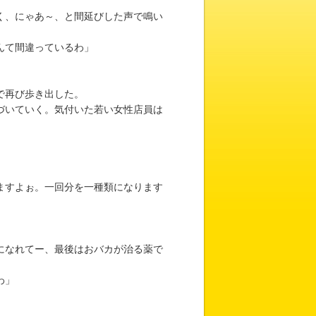
く、にゃあ～、と間延びした声で鳴い
んて間違っているわ」
で再び歩き出した。
づいていく。気付いた若い女性店員は
ますよぉ。一回分を一種類になります
になれてー、最後はおバカが治る薬で
わ」