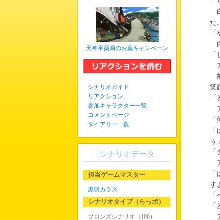
「
白
た
「
白
天神平薬局のお薬キャンペーン
「
ア
前
シナリオガイド
笑
リアクション
「
参加キャラクター一覧
ア
コメントページ
「
ダイアリー一覧
「
ぅ
「
シナリオデータ
ア
「
担当ゲームマスター
す
黒羽カラス
「
シナリオタイプ（らっポ）
「
ブロンズシナリオ（100）
ア