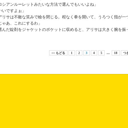
ロシアンルーレットみたいな方法で選んでもいいよね」
いいですよぉ」
リサは不敵な笑みで瞼を閉じる。程なく拳を開いて、うろつく指が一
じゃあ、これにするわ」
んだ錠剤をジャケットのポケットに収めると、アリサは大きく腕を振
<< もどる
1
2
3
4
5
…
18
つぎ