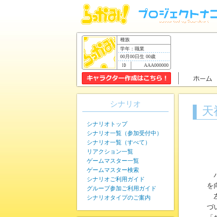
種族
学年：職業
00月00日生 00歳
AAA000000
シナリオ
天
シナリオトップ
シナリオ一覧（参加受付中）
シナリオ一覧（すべて）
リアクション一覧
ゲームマスター一覧
ゲームマスター検索
パ
シナリオご利用ガイド
を
グループ参加ご利用ガイド
左
シナリオタイプのご案内
づ