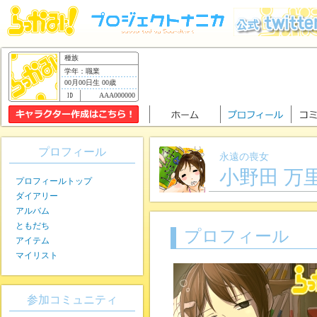
種族
学年：職業
00月00日生 00歳
AAA000000
プロフィール
永遠の喪女
小野田 万
プロフィールトップ
ダイアリー
アルバム
ともだち
プロフィール
アイテム
マイリスト
参加コミュニティ