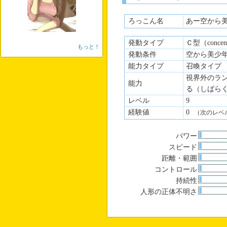
ろっこん名
あー空から
発動タイプ
Ｃ型（concen
もっと！
発動条件
空から美少
能力タイプ
召喚タイプ
視界外のラ
能力
る（しばら
レベル
9
経験値
0
（次のレベ
パワー
スピード
距離・範囲
コントロール
持続性
人形の正体不明さ