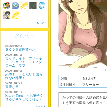
もっと！
ダイアリー
2017年07月22日
５０００兆円貰った！
2015年12月14日
ミッドナイト・フリーキ
ー・ショウ！ ～モノク
ローム・ラブ
イ
2015年12月07日
恐怖！ ○○しないと出ら
れない部屋！
34歳
もれいび
2015年10月15日
9月14日 生
フリーター
裏腹な日
2015年10月11日
Kiss or Treat ～お菓子く
かつての同級生の結婚式を見
れるかキスしてくれる？
もう実家の両親も何も言って
もっと！