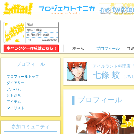
種族
学年：職業
00月00日生 00歳
AAA000000
プロフィール
アイルランド料理店『sp
七條 蛟
しち
プロフィールトップ
ダイアリー
アルバム
ともだち
プロフィール
アイテム
マイリスト
参加コミュニティ