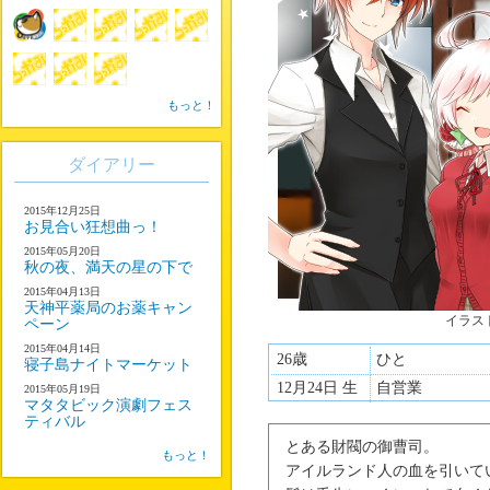
もっと！
ダイアリー
2015年12月25日
お見合い狂想曲っ！
2015年05月20日
秋の夜、満天の星の下で
2015年04月13日
天神平薬局のお薬キャン
イラス
ペーン
2015年04月14日
26歳
ひと
寝子島ナイトマーケット
12月24日 生
自営業
2015年05月19日
マタタビック演劇フェス
ティバル
とある財閥の御曹司。
もっと！
アイルランド人の血を引いて