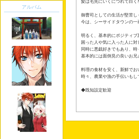
髪は毛先にいくにつれて白く
アルバム
御曹司としての生活が堅苦し
今は、シーサイドタウンの一
明るく、基本的にポジティブ
困った人や気に入った人に対
同時に悪戯好きでもあり、時
基本的には面倒見の良いお兄
料理の食材を安く、新鮮でお
時々、農業や漁の手伝いもし
◆既知設定歓迎