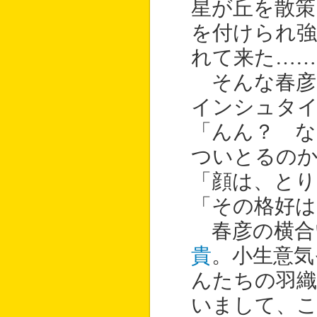
星が丘を散
を付けられ強
れて来た…
そんな春彦
インシュタ
「んん？ な
ついとるの
「顔は、と
「その格好は
春彦の横合
貴
。小生意気
んたちの羽織
いまして、