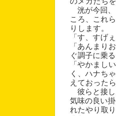
のメカたち
洸が今回、
ころ、これ
りします。
「す、すげぇ
「あんまり
ぐ調子に乗る
「やかまし
く、ハナち
えておった
彼らと接し
気味の良い掛
れたやり取