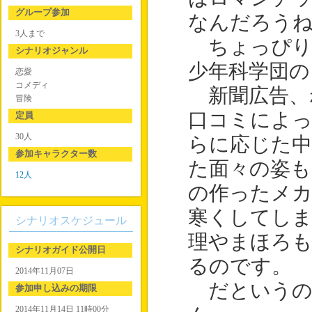
グループ参加
なんだろう
3人まで
ちょっぴり
シナリオジャンル
少年科学団の
恋愛
コメディ
新聞広告、
冒険
口コミによっ
定員
30人
らに応じた中
参加キャラクター数
た面々の姿も
12人
の作ったメカ
寒くしてしま
シナリオスケジュール
理やまほろも
シナリオガイド公開日
るのです。
2014年11月07日
だというの
参加申し込みの期限
2014年11月14日 11時00分