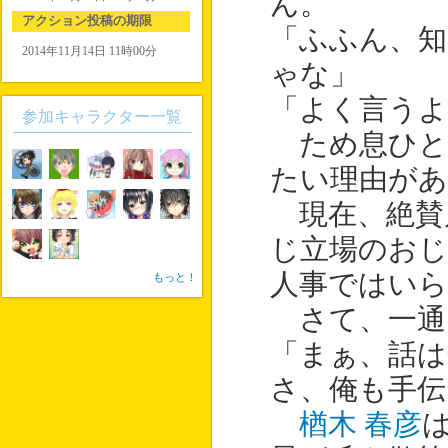
ん。
アクション投稿の期限
「ふふん、知
2014年11月14日 11時00分
ゃな」
「よく言うよ
参加キャラクター一覧
ため息ひと
たい理由が
現在、絶賛
じ立場のおじ
人事ではい
もっと！
さて、一通
「まぁ、話
さ、俺も手伝
楢木 春彦