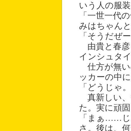
いう人の服装
「一世一代の
みはちゃん
「そうだぜー
由貴と春彦
インシュタ
仕方が無い
ッカーの中に
「どうじゃ。
真新しい、
た。実に頑固
「まぁ……
さ。後は、何