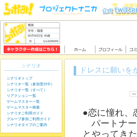
種族
学年：職業
00月00日生 00歳
AAA000000
シナリオ
ドレスに願いを
シナリオトップ
シナリオ一覧（参加受付中）
シナリオ一覧（すべて）
<<
リアクション一覧
ゲームマスター一覧
ゲームマスター検索
●恋に憧れ、
シナリオご利用ガイド
グループ参加ご利用ガイド
パートナー
シナリオタイプのご案内
とやってき