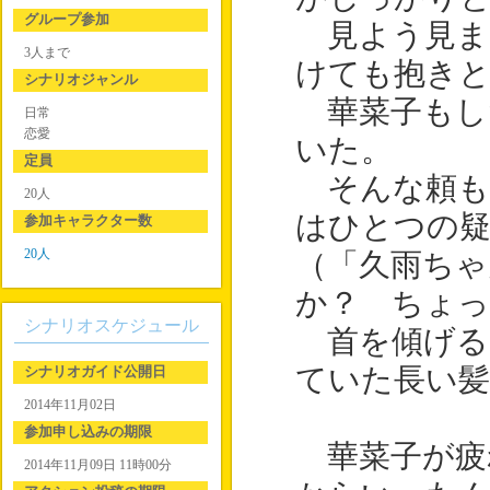
グループ参加
見よう見ま
3人まで
けても抱き
シナリオジャンル
華菜子もし
日常
恋愛
いた。
定員
そんな頼も
20人
はひとつの疑
参加キャラクター数
20人
（「久雨ちゃ
か？ ちょっ
シナリオスケジュール
首を傾げる
シナリオガイド公開日
ていた長い
2014年11月02日
参加申し込みの期限
華菜子が疲
2014年11月09日 11時00分