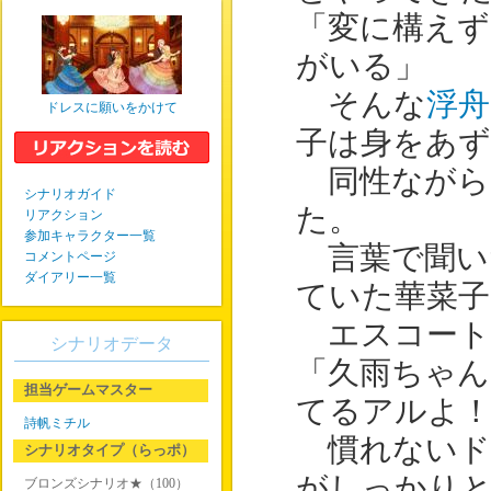
「変に構えず
がいる」
そんな
浮舟
ドレスに願いをかけて
子は身をあず
同性ながら
シナリオガイド
た。
リアクション
参加キャラクター一覧
言葉で聞い
コメントページ
ダイアリー一覧
ていた華菜子
エスコート
シナリオデータ
「久雨ちゃん
担当ゲームマスター
てるアルよ
詩帆ミチル
慣れないド
シナリオタイプ（らっポ）
がしっかり
ブロンズシナリオ★（100）