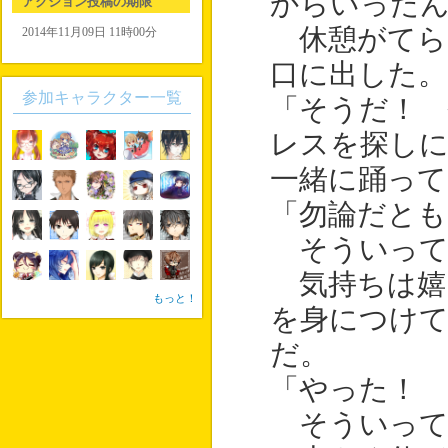
からいった
アクション投稿の期限
休憩がてら
2014年11月09日 11時00分
口に出した。
参加キャラクター一覧
「そうだ！ 
レスを探し
一緒に踊っ
「勿論だとも
そういって
気持ちは嬉
もっと！
を身につけ
だ。
「やった！
そういって