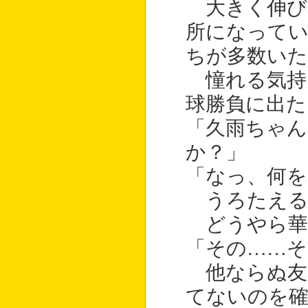
大きく伸び
所になって
ちが多数いた
憧れる気持
球勝負に出た
「久雨ちゃん
か？」
「なっ、何を
うろたえる
どうやら華
「その……そ
他ならぬ友
てないのを確