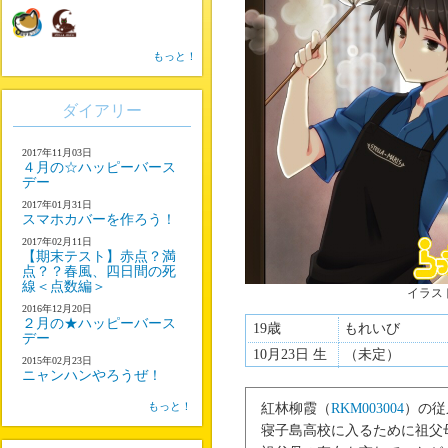
もっと！
ダイアリー
2017年11月03日
４月の☆ハッピーバース
デー
2017年01月31日
スマホカバーを作ろう！
2017年02月11日
【期末テスト】赤点？満
点？？春風、四日間の死
線＜点数編＞
イラス
2016年12月20日
２月の★ハッピーバース
19歳
もれいび
デー
10月23日 生
（未定）
2015年02月23日
ニャンハンやろうぜ！
もっと！
紅林柳霞（
RKM003004
）の従
寝子島高校に入るために祖父