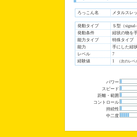
ろっこん名
メタルスレ
発動タイプ
Ｓ型（signa
発動条件
紐状の物を
能力タイプ
特殊タイプ
能力
手にした紐
レベル
7
経験値
1
（次のレベ
パワー
スピード
距離・範囲
コントロール
持続性
中二度