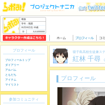
種族
学年：職業
00月00日生 00歳
AAA000000
プロフィール
寝子島高校生徒兼ス
紅林 千尋
プロフィールトップ
ダイアリー
アルバム
ともだち
プロフィール
アイテム
マイリスト
参加コミュニティ