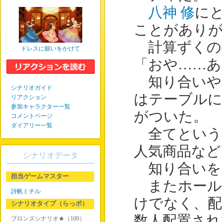
八神 修
に
ことがあり
計算ずくの
ドレスに願いをかけて
「おや……
知り合いや
シナリオガイド
はテーブル
リアクション
参加キャラクター一覧
がついた。
コメントページ
ダイアリー一覧
全てという
人気商品など
シナリオデータ
知り合いを
担当ゲームマスター
またホール
詩帆ミチル
けでなく、
シナリオタイプ（らっポ）
数人配置され
ブロンズシナリオ★（100）