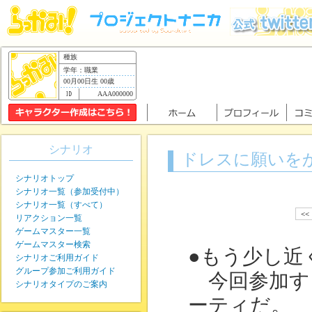
種族
学年：職業
00月00日生 00歳
AAA000000
シナリオ
ドレスに願いを
シナリオトップ
シナリオ一覧（参加受付中）
シナリオ一覧（すべて）
<<
リアクション一覧
ゲームマスター一覧
ゲームマスター検索
●もう少し近
シナリオご利用ガイド
グループ参加ご利用ガイド
今回参加す
シナリオタイプのご案内
ーティだ。