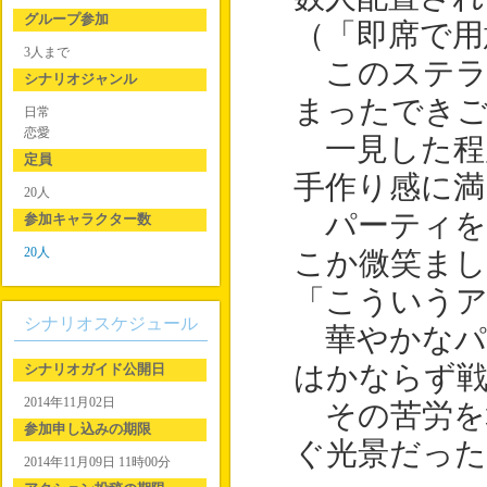
グループ参加
（「即席で用
3人まで
このステラ
シナリオジャンル
まったでき
日常
恋愛
一見した程
定員
手作り感に満
20人
パーティを
参加キャラクター数
20人
こか微笑まし
「こういう
シナリオスケジュール
華やかなパ
シナリオガイド公開日
はかならず
2014年11月02日
その苦労を
参加申し込みの期限
ぐ光景だった
2014年11月09日 11時00分