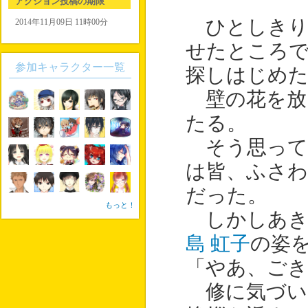
アクション投稿の期限
ひとしきり
2014年11月09日 11時00分
せたところ
参加キャラクター一覧
探しはじめ
壁の花を放
たる。
そう思って
は皆、ふさ
だった。
もっと！
しかしあき
島 虹子
の姿
「やあ、ご
修に気づい