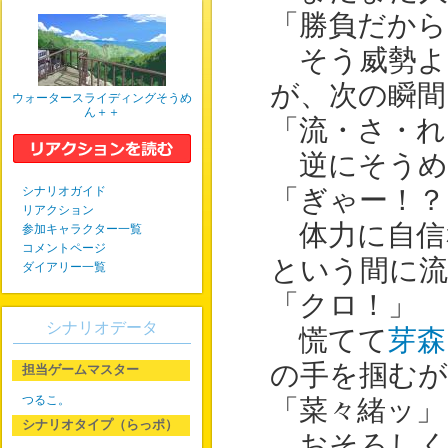
「勝負だから
そう威勢よ
が、次の瞬間
ウォータースライディングそうめ
ん＋＋
「流・さ・れ
逆にそうめ
シナリオガイド
「ぎゃー！？
リアクション
体力に自信
参加キャラクター一覧
コメントページ
という間に
ダイアリー一覧
「クロ！」
シナリオデータ
慌てて
芽森
の手を掴むが
担当ゲームマスター
つるこ。
「菜々緒ッ」
シナリオタイプ（らっポ）
おそろしく