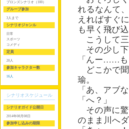
ブロンズシナリオ（100）
れるなんて
グループ参加
えればすぐ
3人まで
シナリオジャンル
も早く飛び
日常
こうして三
スポーツ
コメディ
その少し下
定員
「んー……も
20人
参加キャラクター数
どこかで聞
16人
瑜。
「あ、アブな
シナリオスケジュール
「へ？」
シナリオガイド公開日
その声に驚
2014年08月08日
のまま川へ
参加申し込みの期限