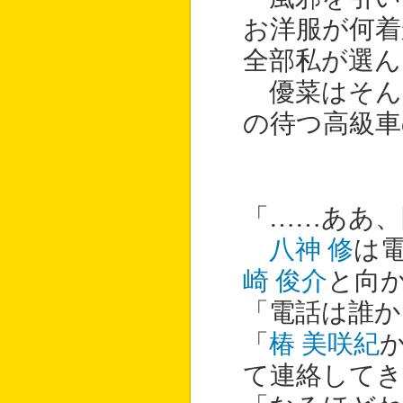
お洋服が何
全部私が選ん
優菜はそん
の待つ高級車
「……ああ、
八神 修
は
崎 俊介
と向
「電話は誰か
「
椿 美咲紀
て連絡して