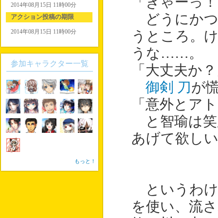
「きゃーっ！
2014年08月15日 11時00分
どうにかつ
アクション投稿の期限
2014年08月15日 11時00分
うところ。
うな……。
参加キャラクター一覧
「大丈夫か？
御剣 刀
が
「意外とア
と智瑜は笑
あげて欲し
もっと！
というわけ
を使い、流さ