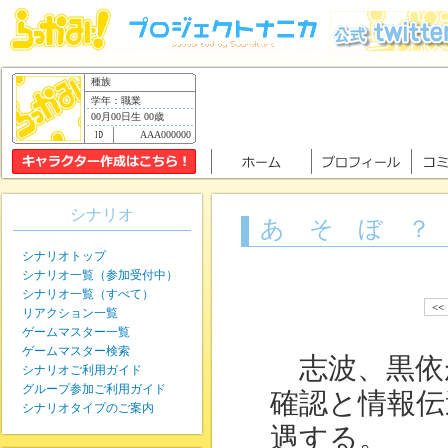
種族
学年：職業
00月00日生 00歳
AAA000000
シナリオ
あ そ ぼ ？
シナリオトップ
シナリオ一覧（参加受付中）
シナリオ一覧（すべて）
<<
リアクション一覧
ゲームマスター一覧
ゲームマスター検索
志波、黒依
シナリオご利用ガイド
グループ参加ご利用ガイド
確認と情報伝
シナリオタイプのご案内
遇する。