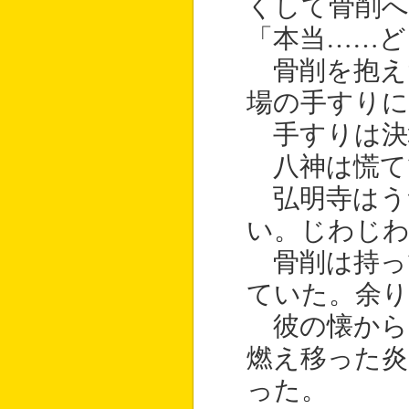
くして骨削へ
「本当……ど
骨削を抱え
場の手すりに
手すりは決
八神は慌て
弘明寺はう
い。じわじ
骨削は持っ
ていた。余
彼の懐から
燃え移った
った。