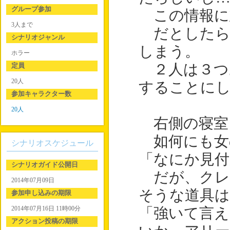
グループ参加
この情報に
3人まで
だとしたら
シナリオジャンル
しまう。
ホラー
定員
２人は３つ
20人
することに
参加キャラクター数
20人
右側の寝室
如何にも女
シナリオスケジュール
「なにか見
シナリオガイド公開日
だが、クレ
2014年07月09日
そうな道具
参加申し込みの期限
2014年07月16日 11時00分
「強いて言え
アクション投稿の期限