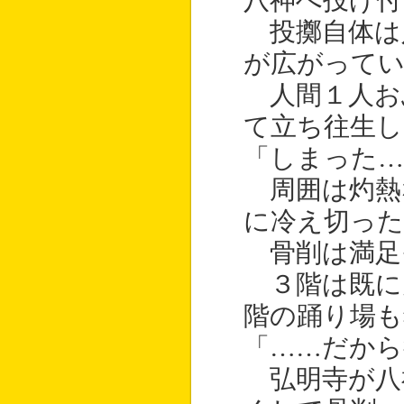
八神へ投げ付
投擲自体は
が広がって
人間１人お
て立ち往生し
「しまった…
周囲は灼熱
に冷え切った
骨削は満足
３階は既に
階の踊り場も
「……だか
弘明寺が八