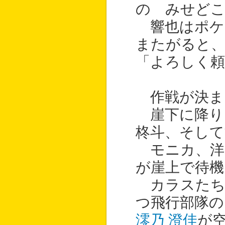
の みせど
響也はポケ
またがると、
「よろしく頼
作戦が決ま
崖下に降り
柊斗、そして
モニカ、洋
が崖上で待機
カラスたち
つ飛行部隊の
澪乃 澄佳
が