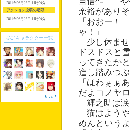
自信作――や
2014年06月23日 11時00分
余裕があり
アクション投稿の期限
2014年06月23日 11時00分
「おおー！
ゃ！」
参加キャラクター一覧
少し休ませ
ドスドスと
ってきたか
進し踏みつぶ
「ほわぁぁあ
だよコノヤロ
もっと！
輝之助は涙
猫はようや
めんという