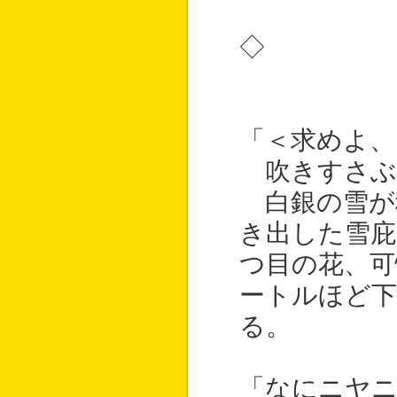
◇
「＜求めよ、
吹きすさぶ
白銀の雪が
き出した雪庇
つ目の花、可
ートルほど
る。
「なにニヤ