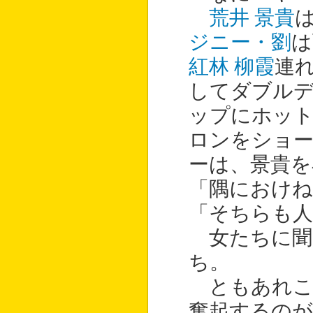
荒井 景貴
ジニー・劉
は
紅林 柳霞
連
してダブル
ップにホッ
ロンをショ
ーは、景貴を
「隅におけね
「そちらも
女たちに聞
ち。
ともあれこ
奮起するの