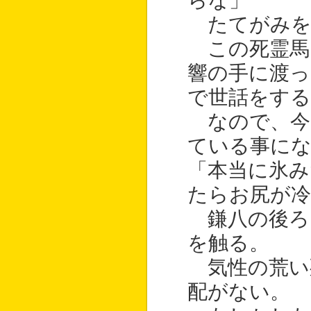
らな」
たてがみを
この死霊馬
響の手に渡っ
で世話をす
なので、今
ている事に
「本当に氷み
たらお尻が
鎌八の後ろ
を触る。
気性の荒い
配がない。