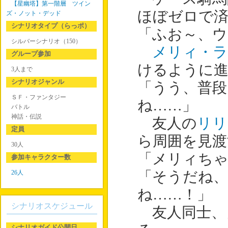
【星幽塔】第一階層 ツイン
ほぼゼロで
ズ・ノット・デッド
シナリオタイプ（らっポ）
「ふお～、ウ
シルバーシナリオ（150）
メリィ・ラ
グループ参加
けるように
3人まで
シナリオジャンル
「うう、普段
ＳＦ・ファンタジー
ね……」
バトル
神話・伝説
友人の
リリ
定員
ら周囲を見渡
30人
「メリィち
参加キャラクター数
26人
「そうだね
ね……！」
シナリオスケジュール
友人同士、
シナリオガイド公開日