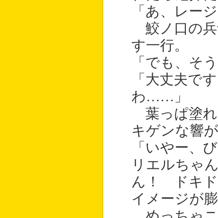
「あ、レージ
鮫ノ口の兵
す一行。
「でも、そ
「大丈夫です
わ……」
葉っぱ塗れ
キゲンな響
「いやー、
リエルちゃ
ん！ ドキ
イメージが膨
めっちゃニ