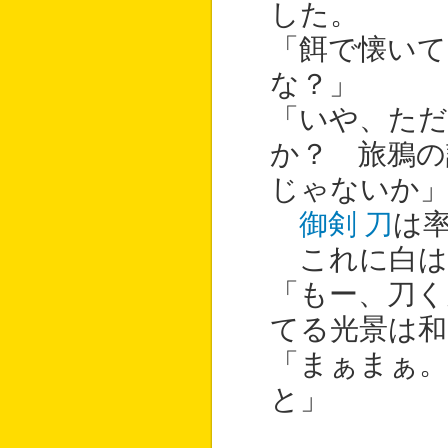
した。
「餌で懐い
な？」
「いや、た
か？ 旅鴉の
じゃないか
御剣 刀
は
これに白は
「もー、刀く
てる光景は和
「まぁまぁ。
と」