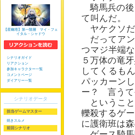
騎馬兵の後
て叫んだ。
ヤケクソだ
【星幽塔】第一階層 マイ・フェ
イタル・シャドウ
だってアン
つマジ半端
シナリオガイド
５万体の竜牙
リアクション
してくるもん
参加キャラクター一覧
コメントページ
パッカーン
ダイアリー一覧
ー？ 言うて
シナリオデータ
ということ
轢殺するゲー
担当ゲームマスター
焼きスルメ
に護衛班は森
前回シナリオ
ゲース騎馬