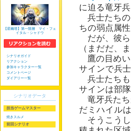
に迫る竜牙兵
兵士たちの
ちの弱点属性
【星幽塔】第一階層 マイ・フェ
イタル・シャドウ
だが、彼ら
（まだだ、ま
シナリオガイド
鷹の目めい
リアクション
サインで兵士
参加キャラクター一覧
コメントページ
兵士たちも
ダイアリー一覧
サインは部隊
シナリオデータ
竜牙兵たち
だミハイル
担当ゲームマスター
焼きスルメ
そうこうし
前回シナリオ
積まれた区域