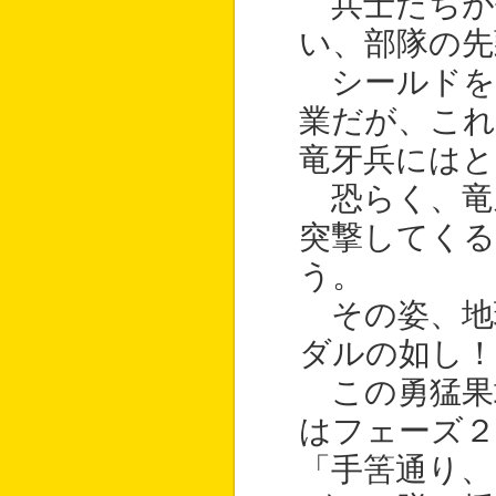
兵士たちが
い、部隊の先
シールドを
業だが、こ
竜牙兵にはと
恐らく、竜
突撃してく
う。
その姿、地
ダルの如し！
この勇猛果
はフェーズ２
「手筈通り、