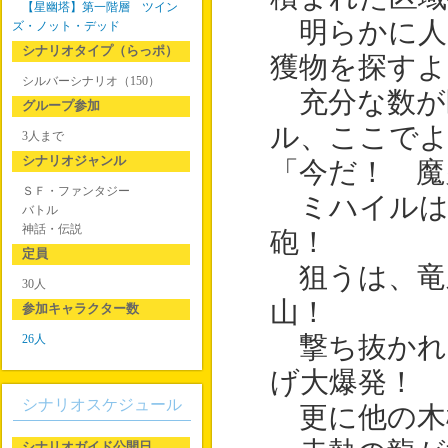
【星幽塔】第一階層 ツイン
明らかに人
ズ・ノット・デッド
シナリオタイプ（らっポ）
獲物を探すよ
シルバーシナリオ（150）
充分な数が
グループ参加
ル、ここで
3人まで
シナリオジャンル
「今だ！ 魔
ＳＦ・ファンタジー
ミハイルは
バトル
神話・伝説
砲！
定員
狙うは、竜
30人
山！
参加キャラクター数
26人
撃ち抜かれ
げ大爆発！
シナリオスケジュール
更に他の木
シナリオガイド公開日