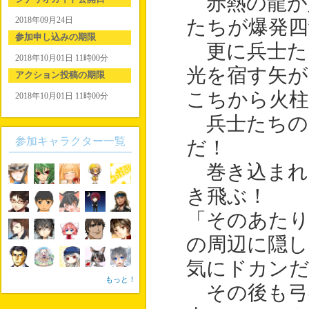
赤熱の龍が
2018年09月24日
たちが爆発四
参加申し込みの期限
更に兵士た
2018年10月01日 11時00分
光を宿す矢が
アクション投稿の期限
こちから火柱
2018年10月01日 11時00分
兵士たちの
参加キャラクター一覧
だ！
巻き込まれ
き飛ぶ！
「そのあたり
の周辺に隠し
気にドカン
もっと！
その後も弓