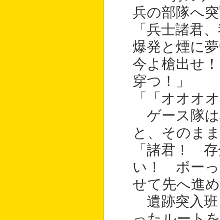
兵の部隊へ突
「兵士諸君
爆発と煙に
今よ槍出せ！
穿つ！」
「「オオオ
ゲース隊は
と、そのまま
「諸君！ 存
い！ ボーっ
せて先へ進め
遺跡突入班
ったルートを