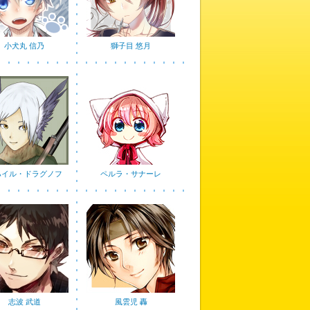
小犬丸 信乃
獅子目 悠月
ハイル・ドラグノフ
ペルラ・サナーレ
志波 武道
風雲児 轟