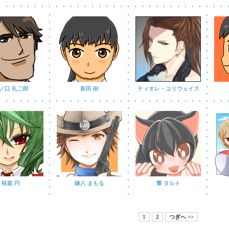
ノ口 礼二郎
新田 樹
ティオレ・ユリウェイス
桜庭 円
鎌八 まもる
響 タルト
1
2
つぎへ >>