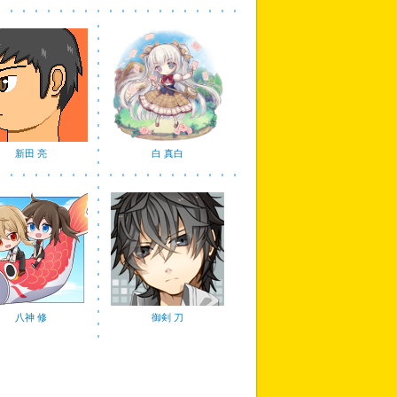
新田 亮
白 真白
八神 修
御剣 刀