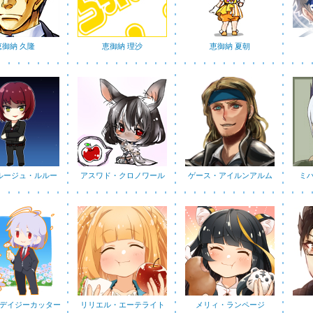
恵御納 久隆
恵御納 理沙
恵御納 夏朝
ルージュ・ルルー
アスワド・クロノワール
ゲース・アイルンアルム
ミ
デイジーカッター
リリエル・エーテライト
メリィ・ランページ