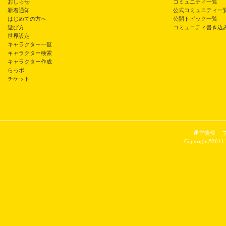
おしらせ
コミュニティ一覧
新着通知
公式コミュニティ一
はじめての方へ
公開トピック一覧
遊び方
コミュニティ書き込
世界設定
キャラクター一覧
キャラクター検索
キャラクター作成
らっポ
チケット
運営情報
Copyright©2011 P