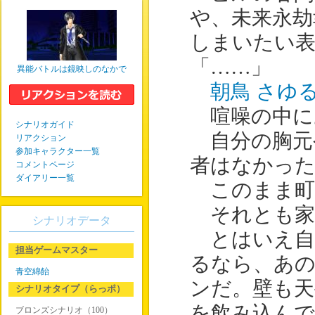
や、未来永劫
しまいたい表
「……」
異能バトルは鏡映しのなかで
朝鳥 さゆ
喧噪の中に
シナリオガイド
自分の胸元
リアクション
参加キャラクター一覧
者はなかっ
コメントページ
ダイアリー一覧
このまま町
それとも家
シナリオデータ
とはいえ自
担当ゲームマスター
るなら、あ
青空綿飴
ンだ。壁も天
シナリオタイプ（らっポ）
を飲み込ん
ブロンズシナリオ（100）