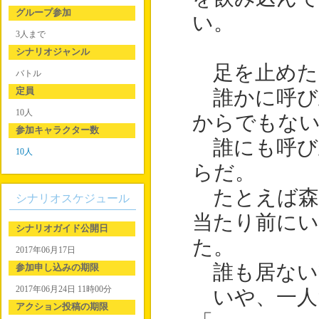
グループ参加
い。
3人まで
シナリオジャンル
足を止めた
バトル
定員
誰かに呼び
10人
からでもな
参加キャラクター数
誰にも呼び
10人
らだ。
たとえば森
シナリオスケジュール
当たり前に
シナリオガイド公開日
た。
2017年06月17日
誰も居ない
参加申し込みの期限
2017年06月24日 11時00分
いや、一人
アクション投稿の期限